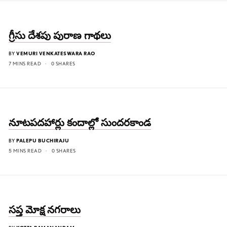
గ్రీసు దేశపు పురాణ గాథలు
BY
VEMURI VENKATESWARA RAO
7 MINS READ
0 SHARES
నూటపదహార్లు కందాల్లో సుందరకాండ
BY
PALEPU BUCHIRAJU
5 MINS READ
0 SHARES
సప్త మోక్ష నగరాలు