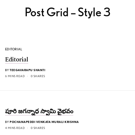
Post Grid – Style 3
EDITORIAL
Editorial
BY
TEEGAVARAPU SHANTI
6 MINS READ
0 SHARES
పూరి జగన్నాధ స్వామి వైభవం
BY
POCHANAPEDDI VENKATA MURALI KRISHNA
4 MINS READ
0 SHARES