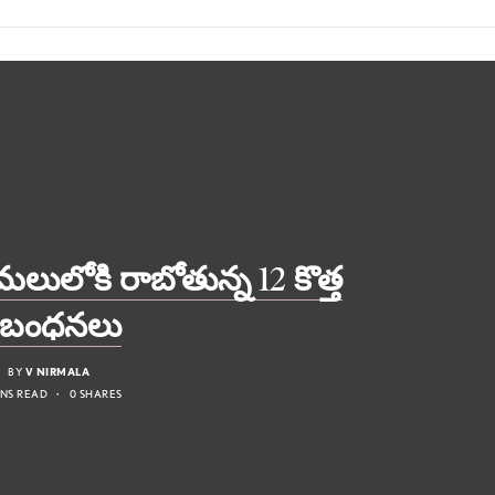
మలులోకి రాబోతున్న 12 కొత్త
ిబంధనలు
BY
V NIRMALA
INS READ
0 SHARES