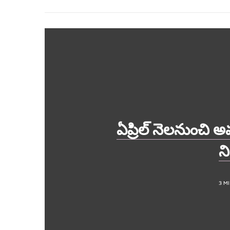
ఏప్రిల్ నెలనుంచి అ
న
3 M