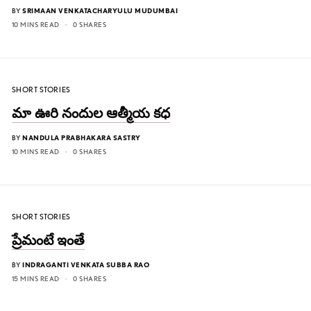
BY
SRIMAAN VENKATACHARYULU MUDUMBAI
10 MINS READ
0 SHARES
SHORT STORIES
మా ఊరి నందుల ఆత్మీయ కధ
BY
NANDULA PRABHAKARA SASTRY
10 MINS READ
0 SHARES
SHORT STORIES
ప్రేమంటే ఇంతే
BY
INDRAGANTI VENKATA SUBBA RAO
15 MINS READ
0 SHARES