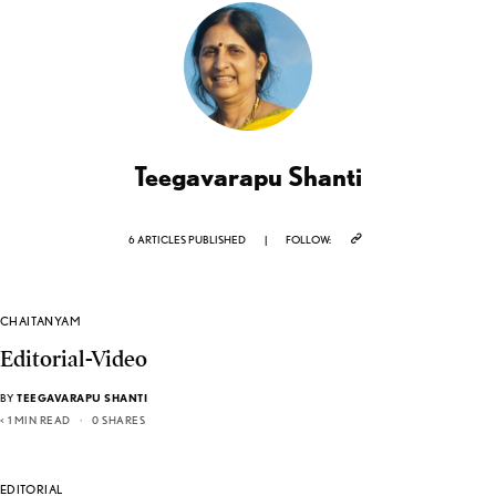
Teegavarapu Shanti
6 ARTICLES PUBLISHED
|
FOLLOW:
CHAITANYAM
Editorial-Video
BY
TEEGAVARAPU SHANTI
< 1 MIN READ
0 SHARES
EDITORIAL