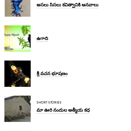
అసలు సిసలు కవిత్వానికి ఆనవాలు
ఉగాది
శ్రీ వచన భూషణం
SHORT STORIES
మా ఊరి నందుల ఆత్మీయ కధ