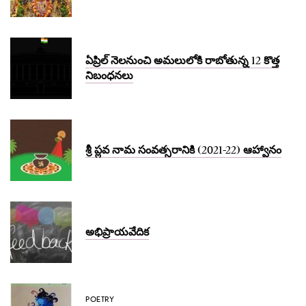
ఏప్రిల్ నెలనుంచి అమలులోకి రాబోతున్న 12 కొత్త
నిబంధనలు
శ్రీ ప్లవ నామ సంవత్సరానికి (2021-22) ఆహ్వానం
అభిప్రాయవేదిక
POETRY