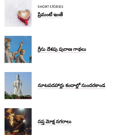
SHORT STORIES
ప్రేమంటే ఇంతే
గ్రీసు దేశపు పురాణ గాథలు
నూటపదహార్లు కందాల్లో సుందరకాండ
సప్త మోక్ష నగరాలు