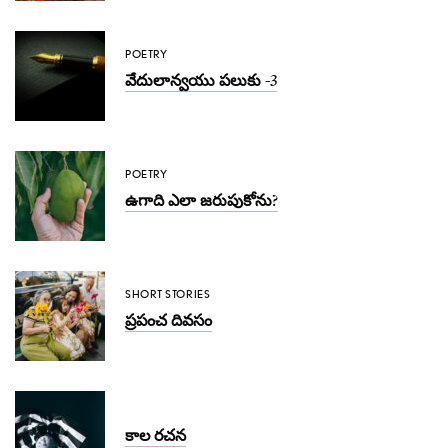
POETRY
వేదులాన్వయు పలుకు -3
POETRY
ఉగాది ఎలా జరుపుకోను?
SHORT STORIES
ప్రపంచ దివసం
కాల రచన