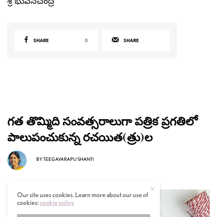
శ్రీ భువనచంద్ర
SHARE
0
SHARE
గత తొమ్మిది సంవత్సరాలుగా పత్రిక ప్రగతిలో
పాలుపంచుకున్న రచయిత(త్రు)ల
BY
TEEGAVARAPU SHANTI
Our site uses cookies. Learn more about our use of
cookies:
cookie policy