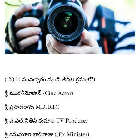
( 2011 సంవత్సరం నుండి తేదీల క్రమంలో)
శ్రీ మురళీమోహన్ (Cine Actor)
శ్రీ ప్రసాదరావు MD, RTC
శ్రీ ఎ.ఎల్.నితిన్ కుమార్ TV Producer
శ్రీ కనుమూరి బాపిరాజు ((Ex Minister)