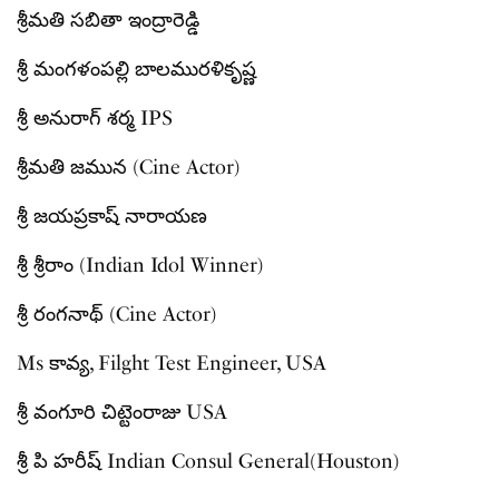
శ్రీమతి సబితా ఇంద్రారెడ్డి
శ్రీ మంగళంపల్లి బాలమురళికృష్ణ
శ్రీ అనురాగ్ శర్మ IPS
శ్రీమతి జమున (Cine Actor)
శ్రీ జయప్రకాష్ నారాయణ
శ్రీ శ్రీరాం (Indian Idol Winner)
శ్రీ రంగనాథ్ (Cine Actor)
Ms కావ్య, Filght Test Engineer, USA
శ్రీ వంగూరి చిట్టెంరాజు USA
శ్రీ పి హరీష్ Indian Consul General(Houston)