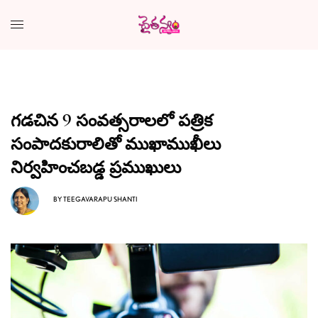
గడచిన 9 సంవత్సరాలలో పత్రిక
సంపాదకురాలితో ముఖాముఖీలు
నిర్వహించబడ్డ ప్రముఖులు
BY
TEEGAVARAPU SHANTI