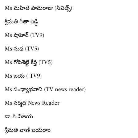
Ms మహిత పామరాజు (సివిల్స్)
శ్రీమతి గీతా రెడ్డి
Ms షాహిన్ (TV9)
Ms సుధ (TV5)
Ms గోపిశెట్టి కీర్తి (TV5)
Ms జయ ( TV9)
Ms సంధ్యాభవాని (TV news reader)
Ms నర్మద News Reader
డా. కె. విజయ
శ్రీమతి వాణీ జయరాం