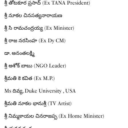
శ్రీ తోటకూర ప్రసాద్ (Ex TANA President)
శ్రీ నూకల చినసత్యనారాయణ
శ్రీ సి రామచంద్రయ్య (Ex Minister)
శ్రీ రాజ నరసింహ (Ex Dy CM)
డా. అనంతలక్ష్మి
శ్రీ అశోక్ బాబు (NGO Leader)
శ్రీమతి కె కవిత (Ex M.P.)
Ms దివ్య, Duke University , USA
శ్రీమతి నూకల భానుశ్రీ (TV Artist)
శ్రీ నిమ్మకాయల చినరాజప్ప (Ex Home Minister)