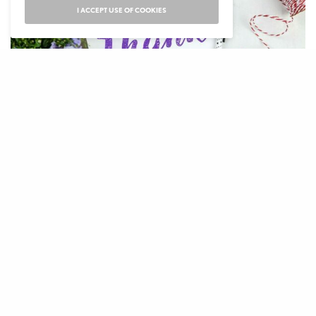
I ACCEPT USE OF COOKIES
2011 వ సంవత్సరం నుండి తేదీల వరుస క్రమంలో (In
Chronological Order)
1) శ్రీ చాగంటి కోటేశ్వర శర్మ (ఆశీస్సులు)
2) శ్రీ ముదిగొండ శివప్రసాద్ (శుభాకాంక్షలు)
3) శ్రీమతి మంగళంపల్లి రాధాశ్రీహరి