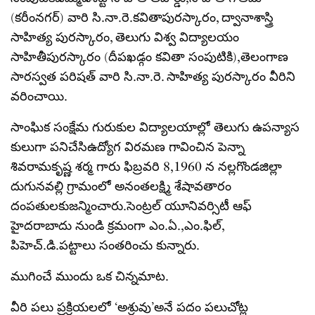
(కరీంనగర్) వారి సి.నా.రె.కవితాపురస్కారం, ద్వానాశాస్త్రి
సాహిత్య పురస్కారం, తెలుగు విశ్వ విద్యాలయం
సాహితీపురస్కారం (దీపఖడ్గం కవితా సంపుటికి),తెలంగాణ
సారస్వత పరిషత్ వారి సి.నా.రె. సాహిత్య పురస్కారం వీరిని
వరించాయి.
సాంఘిక సంక్షేమ గురుకుల విద్యాలయాల్లో తెలుగు ఉపన్యాస
కులుగా పనిచేసిఉద్యోగ విరమణ గావించిన పెన్నా
శివరామకృష్ణ శర్మ గారు ఫిబ్రవరి 8,1960 న నల్లగొండజిల్లా
దుగునవల్లి గ్రామంలో అనంతలక్ష్మి శేషావతారం
దంపతులకుజన్మించారు.సెంట్రల్ యూనివర్సిటీ ఆఫ్
హైదరాబాదు నుండి క్రమంగా ఎం.ఏ.,ఎం.ఫిల్,
పిహెచ్.డి.పట్టాలు సంతరించు కున్నారు.
ముగించే ముందు ఒక చిన్నమాట.
వీరి పలు ప్రక్రియలలో ‘అశ్రువు’అనే పదం పలుచోట్ల