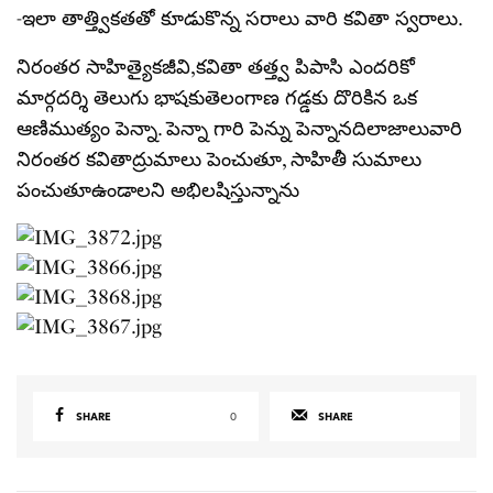
-ఇలా తాత్త్వికతతో కూడుకొన్న సరాలు వారి కవితా స్వరాలు.
నిరంతర సాహిత్యైకజీవి,కవితా తత్త్వ పిపాసి ఎందరికో
మార్గదర్శి తెలుగు భాషకుతెలంగాణ గడ్డకు దొరికిన ఒక
ఆణిముత్యం పెన్నా. పెన్నా గారి పెన్ను పెన్నానదిలాజాలువారి
నిరంతర కవితాద్రుమాలు పెంచుతూ, సాహితీ సుమాలు
పంచుతూఉండాలని అభిలషిస్తున్నాను
SHARE
0
SHARE