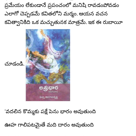
ప్రమేయం లేకుండానే ప్రపంచంలో మనిషి రావడంపోవడం
ఎలాగో చెప్పడమే కవితలోని మర్మం. ఆయన వచన
కవిత్వానికిది ఒక మచ్చుతునక మాత్రమే. ఇక ఈ రుబాయీ
చూడండి.
‘వదలిన కొమ్మకు పక్షే పెను భారం అవుతుంది
ఊహ గాలిపటమైతే మది దారం అవుతుంది