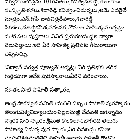
నిర్వహణలోప్రేమ-101కవితలు,కవిత్వదశాబ్ది,తెలంగాణ
సంస్కృతి-కళలు,శివారెడ్డి కవిత్వం-విమర్శలు,ఆమె ఎవరైతే
మాత్రం,ఎన్.గోపి భావచిత్రదీపాలు,శివారెడ్డి
పీఠికలు,దశాబ్దికవిత,పరంపర,నోముల సాహిత్యముచ్చట్లు
వంటి పలు పుస్తకాలు వివిధ ప్రచురణసంస్థల ద్వారా
వెలువడ్డాయి.ఇది వీరి సాహిత్య ప్రతిభకు గీటురాయిగా
చెప్పవచ్చు.
‘విద్వాన్ సర్వత్ర పూజ్యతే’ అన్నట్లు వీరి ప్రతిభకు తగిన
గుర్తింపుగా అనేక పురస్కారాలువీరిని వరించాయి.
నూతలపాటి సాహితీ సత్కారం,
ఆంధ్ర సారస్వత సమితి (మచిలీ పట్నం) సాహితీ పురస్కారం,
తెలుగువిశ్వవిద్యాలయం-పిల్లలమఱ్ఱి వేదవతి జగన్నాథం
స్మారక పుర స్కారం,శ్రీమతి కొలకలూరిభాగీరథి తెలుగు
సాహిత్య విమర్శ పుర స్కారం,వీరి దీపఖడ్గం కవితా
సంపుటికిఉమ్మడిశెట్టి సాహితీ అవార్డు,సాహితీ గౌతమి