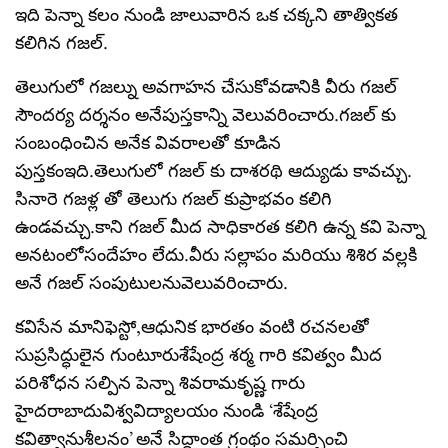
ఇది పెన్నా కలం నుండి జాలువారిన ఒక చక్కని తాత్వికత
కలిగిన గజల్.
తెలుగులో గజల్ను అవగాహన చేసుకోవడానికి వీరు గజల్
సౌందర్య దర్శనం అనేపుస్తకాన్ని వెలువరించారు.గజల్ కు
సంబంధించిన అనేక వివరాలతో కూడిన
పుస్తకంఇది.తెలుగులో గజల్ కు దాశరథి ఆద్యుడు కావచ్చు.
సినారె గజళ్ల తో తెలుగు గజల్ కుప్రాభవం కలిగి
ఉండవచ్చు.కాని గజల్ మీద సాధికారత కలిగి ఉన్న కవి పెన్నా
అనటంలోసందేహం లేదు.వీరు సల్లాపం మరియు శిశిర వల్లకి
అనే గజల్ సంపుటులనువెలువరించారు.
కవిసేన మానిఫెస్టో,ఆధునిక భారతం వంటి రచనలతో
సుప్రసిద్ధులైన గుంటూరుశేషేంద్ర శర్మ గారి కవిత్వం మీద
పరిశోధన సల్పిన పెన్నా శివరామకృష్ణ గారు
హైదరాబాదువిశ్వవిద్యాలయం నుండి ‘శేషేంద్ర
కవిత్వానుశీలనం’ అనే సిద్ధాంత గ్రంథం సమర్పించి