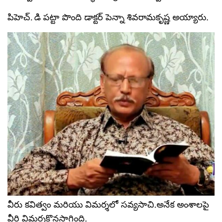
పిహెచ్. డి పట్టా పొంది డాక్టర్ పెన్నా శివరామకృష్ణ అయ్యారు.
వీరు కవిత్వం మరియు విమర్శలో సవ్యసాచి.అనేక అంశాలపై
వీరి విమర్శకొనసాగింది.