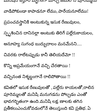
మనిషిని కస్తూరి మృగంగా మార్చే జేబులోని పూరెమ్మను
వాడిపోకుండా కాపాడనూ లేము, పారేయనూలేము!
ప్రపంచవస్త్రానికి అంటుకున్న ఇసుక రేణువులం,
స్పృశించిన దానినల్లా అంటుకు తిరిగే పల్లేరుకాయలం,
అనూహ్య సుగంధ బుద్బుదాలం మనమేనని….
చివరకు రాలేటప్పుడు కానీ తెలియదేమో !!
కొన్ని అప్రమేయంగానే వచ్చి చేరతాయి !
వచ్చినంత నిశ్శబ్దంగానే రాలిపోతాయి !!
కవితలో ఇసుక రేణువులతో , పల్లేరు కాయలతో,రాలిన
పూరెమ్మలతో మనిషి మనుగడను పోల్చడం ఎంతో
భావగర్భితంగా ఉంది.మనిషి లక్ష. ణాలకు తగిన
ప్రతీకలుఎంచుకోవడంలోనే తెలుస్తుంది కవి ప్రతిభ. ఏ