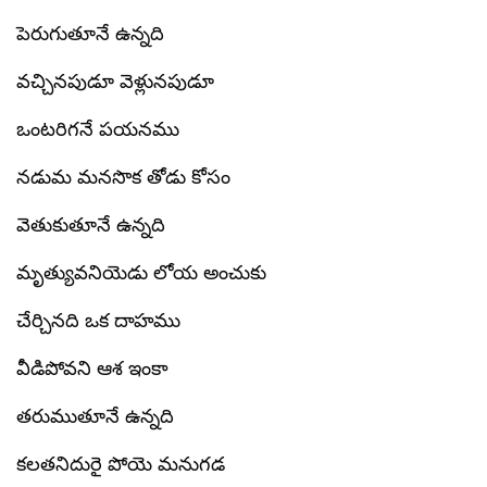
పెరుగుతూనే ఉన్నది
వచ్చినపుడూ వెళ్లునపుడూ
ఒంటరిగనే పయనము
నడుమ మనసొక తోడు కోసం
వెతుకుతూనే ఉన్నది
మృత్యువనియెడు లోయ అంచుకు
చేర్చినది ఒక దాహము
వీడిపోవని ఆశ ఇంకా
తరుముతూనే ఉన్నది
కలతనిదురై పోయె మనుగడ