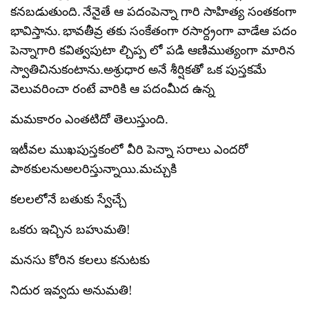
కనబడుతుంది. నేనైతే ఆ పదంపెన్నా గారి సాహిత్య సంతకంగా
భావిస్తాను. భావతీవ్ర తకు సంకేతంగా రసార్ద్రంగా వాడేఆ పదం
పెన్నాగారి కవిత్వపుటా ల్చిప్ప లో పడి ఆణిముత్యంగా మారిన
స్వాతిచినుకంటాను.అశ్రుధార అనే శీర్షికతో ఒక పుస్తకమే
వెలువరించా రంటే వారికి ఆ పదంమీద ఉన్న
మమకారం ఎంతటిదో తెలుస్తుంది.
ఇటీవల ముఖపుస్తకంలో వీరి పెన్నా సరాలు ఎందరో
పాఠకులనుఅలరిస్తున్నాయి.మచ్చుకి
కలలలోనే బతుకు స్వేచ్చే
ఒకరు ఇచ్చిన బహుమతి!
మనసు కోరిన కలలు కనుటకు
నిదుర ఇవ్వదు అనుమతి!