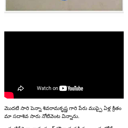
మొదటి సారి పెన్నా శివరామకృష్ణ గారి పేరు ముప్పై ఏళ్ల క్రితం
మా సదాశివ సారు నోటివెంట విన్నాను.