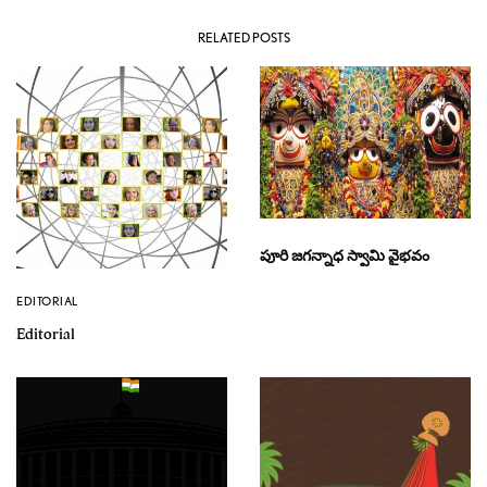
RELATED POSTS
పూరి జగన్నాధ స్వామి వైభవం
EDITORIAL
Editorial