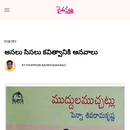
POETRY
అసలు సిసలు కవిత్వానికి ఆనవాలు
BY
THUMMURI RAMMOHAN RAO