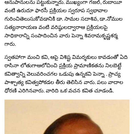
ఆనుపానులను పట్టుకున్నారు. ముఖ్యంగా గజల్, రుబాయీ
వంటి ఉరుదూ ఫారసీ ప్రక్రియల స్వరూప స్వభావాల
గురించితెలుసుకోవడానికి డా. సామల సదాశివ, డా.నోముల
సత్యనారాయణ వంటి వరిష్ఠులద్వారాఆ ప్రక్రియలపై
సాధికారాన్ని సంపాదించిన వారు పెన్నా శివరామకృష్ణశర్మ
గారు.
స్వతహాగా మంచి కవి, ఆపై విశిష్ట విమర్శకులు కావడంతో ఏది
రాసినా లోతుగాఆలోచించి ప్రక్రియ ప్రామాణికతను నిలబెట్టే
కవిత్వాన్ని వెలువరించగల ఒడుపు ఉన్నకవి పెన్నా . ప్రాచ్య
పాశ్చాత్య కవిత్వపోకడల తీరు తెలిసిన వారు. పలు వాదాల
ధోరణి ఎరిగినవారు. వారిది ఒక\వచన కవిత చూడండి.