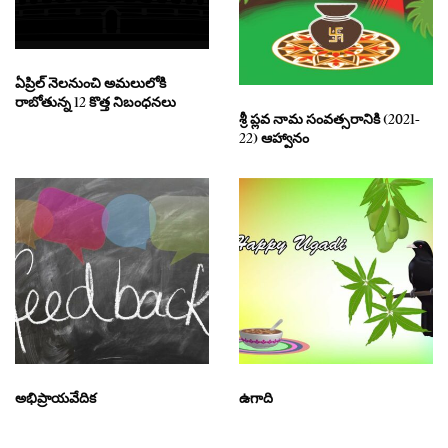
ఏప్రిల్ నెలనుంచి అమలులోకి
రాబోతున్న 12 కొత్త నిబంధనలు
శ్రీ ప్లవ నామ సంవత్సరానికి (2021-
22) ఆహ్వానం
అభిప్రాయవేదిక
ఉగాది