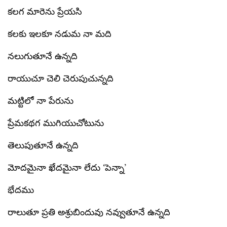
కలగ మారెను ప్రేయసి
కలకు ఇలకూ నడుమ నా మది
నలుగుతూనే ఉన్నది
రాయుచూ చెలి చెరుపుచున్నది
మట్టిలో నా పేరును
ప్రేమకథగ ముగియుచోటును
తెలుపుతూనే ఉన్నది
మోదమైనా ఖేదమైనా లేదు ‘పెన్నా’
భేదము
రాలుతూ ప్రతి అశ్రుబిందువు నవ్వుతూనే ఉన్నది