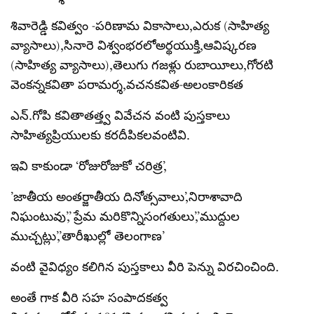
శివారెడ్డి కవిత్వం -పరిణామ వికాసాలు,ఎరుక (సాహిత్య
వ్యాసాలు),సినారె విశ్వంభరలోఅర్థయుక్తి,ఆవిష్కరణ
(సాహిత్య వ్యాసాలు),తెలుగు గజళ్లు రుబాయీలు,గోరటి
వెంకన్నకవితా పరామర్శ,వచనకవిత-అలంకారికత
ఎన్.గోపి కవితాతత్త్వ వివేచన వంటి పుస్తకాలు
సాహిత్యప్రియులకు కరదీపికలవంటివి.
ఇవి కాకుండా ‘రోజురోజుకో చరిత్ర’,
’జాతీయ అంతర్జాతీయ దినోత్సవాలు’,నిరాశావాది
నిఘంటువు’,’ ప్రేమ మరికొన్నిసంగతులు’,’ముద్దుల
ముచ్చట్లు’,’తారీఖుల్లో తెలంగాణ’
వంటి వైవిధ్యం కలిగిన పుస్తకాలు వీరి పెన్ను విరచించింది.
అంతే గాక వీరి సహ సంపాదకత్వ