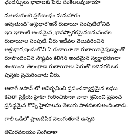
ఛందస్సులు భావాలకు పెను సంకెలలవుతాయా
మలచుకుంటె ప్రతిబంధం సుమహారం
అవుతుంది’‘అశ్రుధార’అనే రుబాయీ సంపుటిలోనిది
ఇది.ఇలాంటి అందమైన, భావస్ఫోరకమైనఐదువందల
రుబాయీల సంపుటి. వీరు ఇటీవల వెలువరించిన
అశ్రుధార.ఇందులోని ఏ రుబాయీ కా రుబాయీనైపుణ్యంతో
రూపొందించిన సౌష్టవం కలిగిన అందమైన స్వర్ణాభరణలా
ఉంటుంది. తెలంగాణ రుబాయీలు పేరుతో ఇదివరకే ఒక
పుస్తకం ప్రచురించారు వీరు.
అలాగే జపాన్ లో ఆవిర్భవించి ప్రపంచవ్యాప్తమైన లఘు
కవితా ప్రక్రియ హైకూ గురించికూడా చాలా శ్రమించి ప్రపంచ
ప్రసిద్ధమైన కొన్ని హైకూలను తెలుగు పాఠకులకుఅందించారు.
గాలి ఒడిలో ప్రాణదీపిక వెలుగుతూనే ఉన్నది
తిమిరవలయం నింగిదాకా