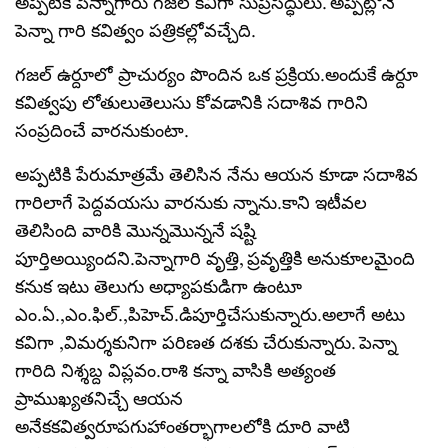
అప్పటికే పెన్నాగారు గజల్ కవిగా సుప్రసిద్ధులు. అప్పట్లోనే
పెన్నా గారి కవిత్వం పత్రికల్లోవచ్చేది.
గజల్ ఉర్దూలో ప్రాచుర్యం పొందిన ఒక ప్రక్రియ.అందుకే ఉర్దూ
కవిత్వపు లోతులుతెలుసు కోవడానికి సదాశివ గారిని
సంప్రదించే వారనుకుంటా.
అప్పటికి పేరుమాత్రమే తెలిసిన నేను ఆయన కూడా సదాశివ
గారిలాగే పెద్దవయసు వారనుకు న్నాను.కాని ఇటీవల
తెలిసింది వారికి మొన్నమొన్ననే షష్టి
పూర్తిఅయ్యిందని.పెన్నాగారి వృత్తి, ప్రవృత్తికి అనుకూలమైంది
కనుక ఇటు తెలుగు అధ్యాపకుడిగా ఉంటూ
ఎం.ఏ.,ఎం.ఫిల్.,పిహెచ్.డిపూర్తిచేసుకున్నారు.అలాగే అటు
కవిగా ,విమర్శకునిగా పరిణత దశకు చేరుకున్నారు. పెన్నా
గారిది నిశ్శబ్ద విప్లవం.రాశి కన్నా వాసికి అత్యంత
ప్రాముఖ్యతనిచ్చే ఆయన
అనేకకవిత్వరూపగుహాంతర్భాగాలలోకి దూరి వాటి