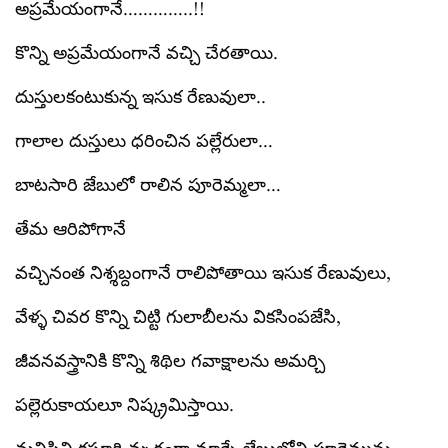
అప్రమేయంగానే…………..!!
కొన్ని అప్రమేయంగానే వచ్చి చేరతాయి.
దుస్తులకంటుకున్న ఇసుక రేణువులా..
గాలాల దుస్తులు ధరించిన పల్లేరులా…
బాటసారి జేబులో రాలిన పూరెమ్మలా…
తేమ ఆరిపోగానే
వచ్చినంత నిశ్శబ్దంగానే రాలిపోతాయి ఇసుక రేణువులు,
వేళ్ళ చివర కొన్ని చిట్టి గులాబీలను వికసింపజేసి,
జీవనవస్త్రానికి కొన్ని శిథిల గవాక్షాలను అమర్చి
పల్లెరుకాయలూ నిష్క్రమిస్తాయి.