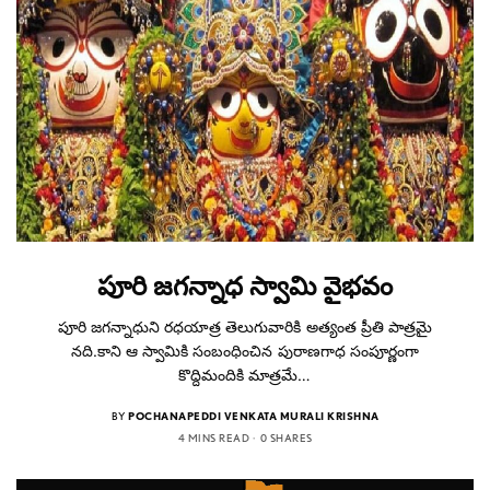
పూరి జగన్నాధ స్వామి వైభవం
పూరి జగన్నాధుని రధయాత్ర తెలుగువారికి అత్యంత ప్రీతి పాత్రమై
నది.కాని ఆ స్వామికి సంబంధించిన పురాణగాధ సంపూర్ణంగా
కొద్దిమందికి మాత్రమే…
BY
POCHANAPEDDI VENKATA MURALI KRISHNA
4 MINS READ
0 SHARES