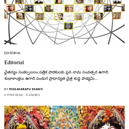
EDITORIAL
Editorial
చైతన్యం సంకల్పబలం పత్రిక పాఠకులకు ప్లవ నామ సంవత్సర ఉగాది
శుభాకాంక్షలు ఉగాది పండుగ ప్రాధాన్యత చైత్ర శుద్ధ పాడ్యమి…
BY
TEEGAVARAPU SHANTI
6 MINS READ
0 SHARES