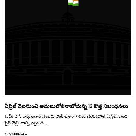
ఏప్రిల్ నెలనుంచి అమలులోకి రాబోతున్న 12 కొత్త నిబంధనలు
1. మీ పాన్ కార్డ్, ఆధార్ నెంబరు లింక్ చేశారా? లింక్ చేయకపోతే, ఏప్రిల్ నుంచి
ఫైన్ చెల్లించాల్సి వస్తుంది.…
BY
V NIRMALA