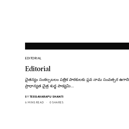
EDITORIAL
Editorial
చైతన్యం సంకల్పబలం పత్రిక పాఠకులకు ప్లవ నామ సంవత్సర ఉగాది
ప్రాధాన్యత చైత్ర శుద్ధ పాడ్యమి…
BY
TEEGAVARAPU SHANTI
6 MINS READ
0 SHARES