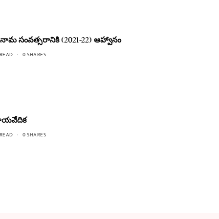
ప్లవ నామ సంవత్సరానికి (2021-22) ఆహ్వానం
 READ
0 SHARES
రాయవేదిక
 READ
0 SHARES