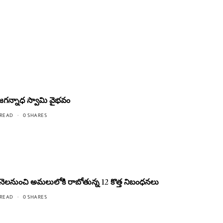
జగన్నాధ స్వామి వైభవం
 READ
0 SHARES
ల్ నెలనుంచి అమలులోకి రాబోతున్న 12 కొత్త నిబంధనలు
 READ
0 SHARES