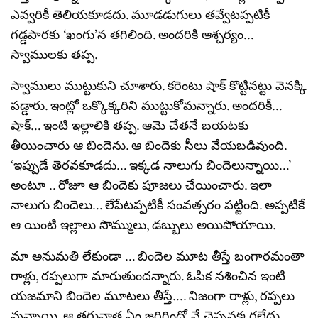
ఎవ్వరికీ తెలియకూడదు. మూడడుగులు తవ్వేటప్పటికీ
గడ్డపారకు ‘ఖంగు’న తగిలింది. అందరికి ఆశ్చర్యం…
స్వాములకు తప్ప.
స్వాములు ముట్టుకుని చూశారు. కరెంటు షాక్ కొట్టినట్టు వెనక్కి
పడ్డారు. ఇంట్లో ఒక్కొక్కరిని ముట్టుకోమన్నారు. అందరికీ…
షాక్… ఇంటి ఇల్లాలికి తప్ప. ఆమె చేతనే బయటకు
తీయించారు ఆ బిందెను. ఆ బిందెకు సీలు వేయబడివుంది.
‘ఇప్పుడే తెరవకూడదు… ఇక్కడ నాలుగు బిందెలున్నాయి…’
అంటూ .. రోజూ ఆ బిందెకు పూజలు చేయించారు. ఇలా
నాలుగు బిందెలు… లేపేటప్పటికీ సంవత్సరం పట్టింది. అప్పటికే
ఆ యింటి ఇల్లాలు సొమ్ములు, డబ్బులు అయిపోయాయి.
మా అనుమతి లేకుండా … బిందెల మూట తీస్తే బంగారమంతా
రాళ్లు, రప్పలుగా మారుతుందన్నారు. ఓపిక నశించిన ఇంటి
యజమాని బిందెల మూటలు తీస్తే…. నిజంగా రాళ్లు, రప్పలు
వున్నాయి. ఆ తరువాత ఏం జరిగిందో నే చెప్పనక్కరలేదు.