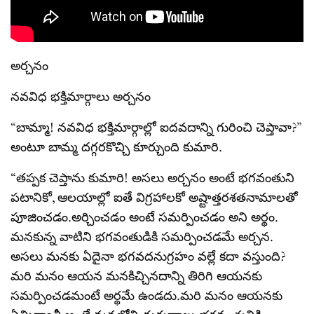
అర్చనం
నవవిధ భక్తిమార్గాలు అర్చనం
“బామ్మా! నవవిధ భక్తిమార్గాల్లో ఐదవదాన్ని గురించి చెప్తావా?”
అంటూ బామ్మ దగ్గరకొచ్చి కూర్చుంది కుమారి.
“తప్పక చెప్తాను కుమారి! అసలు అర్చనం అంటే భగవంతుని
పటానికో, ఆలయాల్లో ఐతే విగ్రహాలకో అష్టాత్తరశతనామాలతో
పూజించడం.అర్చించడం అంటే సమర్పించడం అని అర్థం.
మనకున్న వాటిని భగవంతుడికి సమర్పించడమే అర్చన.
అసలు మనకు ఏదైనా భగవదనుగ్రహం వల్లే కదా వస్తుంది?
మరి మనం ఆయన మనకిచ్చినదాన్ని తిరిగి ఆయనకు
సమర్పించడమంటే అర్థమే ఉండదు.మరి మనం ఆయనకు