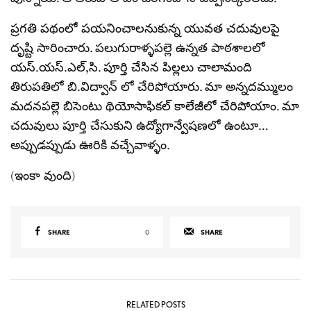
ప్రగతి పథంలో పయనించాలనుకున్న యువత చదువులపై
దృష్టి సారించారు. పలుగురాళ్ళపల్లె ఉన్నత పాఠశాలలో
యస్.యస్.ఎల్,సి. పూర్తి చేసిన పిల్లలు చాలామంది
తిరుపతిలో బి.విద్వాన్ లో చేరిపోయారు. మా అన్నదమ్ములం
మదనపల్లె బిసెంటు థియోసాఫికల్ కాలేజీలో చేరిపోయాం. మా
చదువులు పూర్తి చేసుకుని ఉద్యోగాన్వేషణలో ఉంటూ…
అప్పుడప్పుడు ఊరికి వచ్చేవాళ్ళం.
(ఇంకా వుంది)
SHARE
0
SHARE
RELATED POSTS