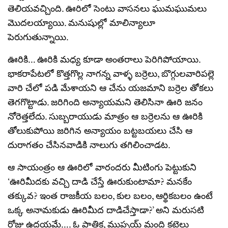
తెలియవచ్చింది. ఊరిలో సెంటు వాసనలు ఘుమఘుమలు
మొదలయ్యాయి. మనుషుల్లో మాలిన్యాలూ
పెరుగుతున్నాయి.
ఊరికి… ఊరికి మధ్య కూడా అంతరాలు పెరిగిపోయాయి.
భాకరాపేటలో కొత్తగొల్ల నాగన్న వాళ్ళ బర్రెలు, బొగ్గులవారిపల్లె
వారి చేలో పడి మేశాయని ఆ చేను యజమాని బర్రెల తోకలు
తెగగొట్టాడు. జరిగింది అన్యాయమని తెలిసినా ఊరి జనం
నోరెత్తలేదు. సుబ్బరాయుడు మాత్రం ఆ బర్రెలను ఆ ఊరికి
తోలుకుపోయి జరిగిన అన్యాయం బట్టబయలు చేసి ఆ
దురాగతం చేసినవాడికి నాలుగు తగిలించాడట.
ఆ సాయంత్రం ఆ ఊరిలో వారందరు మీటింగు పెట్టుకుని
‘ఊరిమీదకు వచ్చి దాడి చేస్తే ఊరుకుంటామా? మనకేం
తక్కువ? ఇంత రాజకీయ బలం, కుల బలం, ఆర్థికబలం ఉంటే
ఒక్క అనామకుడు ఊరిమీద దాడిచేస్తాడా?’ అని మరుసటి
రోజు ఉదయమే…. ఓ పాతిక, ముప్ఫయ్ మంది కట్టెలు