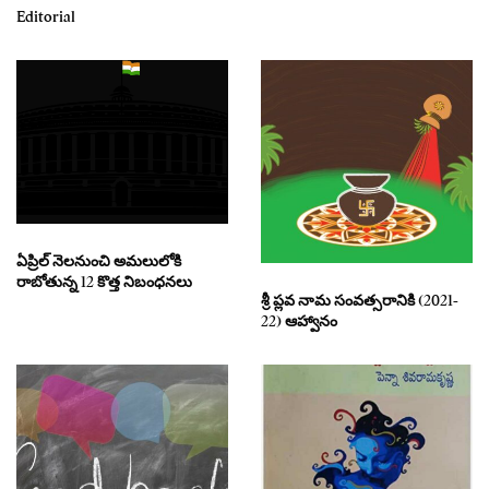
Editorial
ఏప్రిల్ నెలనుంచి అమలులోకి
రాబోతున్న 12 కొత్త నిబంధనలు
శ్రీ ప్లవ నామ సంవత్సరానికి (2021-
22) ఆహ్వానం