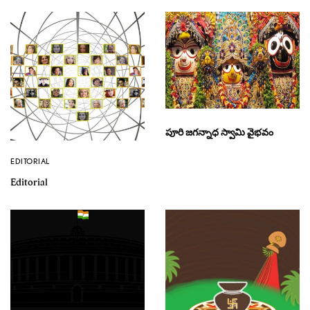
పూరి జగన్నాధ స్వామి వైభవం
EDITORIAL
Editorial