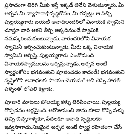
ప్రసాదంగా తిరిగి మీకు ఇస్తే ఇక్కడే తినేసి వెళుతున్నారు. మీ
అర్చన మీ వ్యాపారాభివృధ్ధికోసం. మీ రన్నట్లు ఆ పిచ్చి
పుల్లయ్యగారు బయటి అనాధలందరిలో వినాయక స్వామిని
చూస్తూ వారి ఆకలి తీర్చి అక్కడినుండే స్వామికి
నమస్కరించుకుంటున్నాడు. వారందరిలోని వినాయక
స్వామినీ అర్చించుకుంటున్నాడు. మీరు ఒక్క వినాయక
స్వామిని అర్చిస్తే, పుల్లయ్యగారు ఎంతోమంది
వినాయకస్వాములను అర్చిస్తున్నాడు. అర్చన అంటే
స్వార్ధంకోసం భగవంతుని పూజించడం కాదండీ! భగవంతుని
సృష్టిలోని అనాధలకు సాయం చేయడం” అని చెప్పి హారతి
పళ్ళెంతో లోపలి కెళ్లాడు.
పూజారి మాటలు పోలయ్య కళ్ళు తెరిపించాయి. పుల్లయ్య
గొప్పదనం అర్థమైంది. ఆరోజునుంచీ తాను కూడా కొన్ని పళ్ళు
తెచ్చి బిచ్చగాళ్ళకూ, పేదలకూ అనాధ వృధ్ధులకూ
ఇవ్వసాగాడు.నిజమైన అర్చన అంటే స్వార్థ రహితంగా చేసే