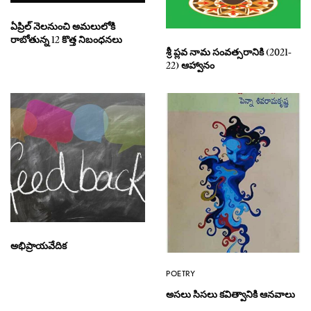
ఏప్రిల్ నెలనుంచి అమలులోకి
రాబోతున్న 12 కొత్త నిబంధనలు
శ్రీ ప్లవ నామ సంవత్సరానికి (2021-
22) ఆహ్వానం
అభిప్రాయవేదిక
POETRY
అసలు సిసలు కవిత్వానికి ఆనవాలు