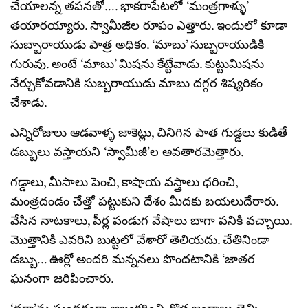
చేయాలన్న తపనతో…. భాకరాపేటలో ‘మంత్రగాళ్ళు’
తయారయ్యారు. స్వామీజీల రూపం ఎత్తారు. ఇందులో కూడా
సుబ్బారాయుడు పాత్ర అధికం. ‘మాబు’ సుబ్బరాయుడికి
గురువు. అంటే ‘మాబు’ మిషను కేట్టేవాడు. కుట్టుమిషను
నేర్చుకోవడానికి సుబ్బరాయుడు మాబు దగ్గర శిష్యరికం
చేశాడు.
ఎన్నిరోజులు ఆడవాళ్ళ జాకెట్లు, చినిగిన పాత గుడ్డలు కుడితే
డబ్బులు వస్తాయని ‘స్వామీజీ’ల అవతారమెత్తారు.
గడ్డాలు, మీసాలు పెంచి, కాషాయ వస్త్రాలు ధరించి,
మంత్రదండం చేత్తో పట్టుకుని దేశం మీదకు బయలుదేరారు.
వేసిన నాటకాలు, పీర్ల పండుగ వేషాలు బాగా పనికి వచ్చాయి.
మొత్తానికి ఎవరిని బుట్టలో వేశారో తెలియదు. చేతినిండా
డబ్బు… ఊర్లో అందరి మన్ననలు పొందటానికి ‘జాతర
ఘనంగా జరిపించారు.