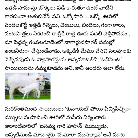
ఇత్తడి సామాన్లు బొక్కలు పడి కారుతూ ఉంటే వాటిని
కారకుండా అతుకువేసే పని. ఒక్కోసారి … ఒక్కో ఊరిలో
వందలకొద్దీ ఇత్తడి గిన్నెలు, చెంబులు, బిందెలు, గంగాళాలు,
వంటపాత్రలు సేకరించి రాత్రికి రాత్రే ఊరు వదిలి వెళ్లిపోవడం…
మా పెద్దన్న గంపలగూడెంలో నాగార్జునసాగర్ పనుల్లో
ఇంజనీరుగా చేస్తుండేవాడు. అక్కడికి మేము వేసవి సెలవులకు
వెళ్ళినపుడు ఓ వ్యాపారస్తుడు అన్నమాటలివి. ‘ఓనిపెంట’
సాయిబులను నమ్మకూడదు అని. కానీ అందరు అలా లేరు.
మరికొంతమంది సాయిబులు ‘కువాయెట్’ పోయి పిచ్చిపిచ్చిగా
డబ్బులు సంపాదించి ఊరిలో మసీదు నిర్మించారు.
అలాంటివారిలో ‘బసమ్మ గారి హసాన్’ ముఖ్యుడు.
అప్పటినుండి మావాళ్లకు ‘హమారా ముసల్మాన్’ అనే మాట