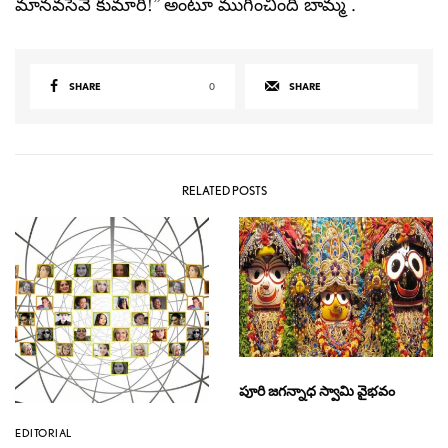
మానవసేవే కుమారి!” అంటూ ముగించింది బామ్మ .
SHARE
0
SHARE
RELATED POSTS
పూరి జగన్నాధ స్వామి వైభవం
EDITORIAL