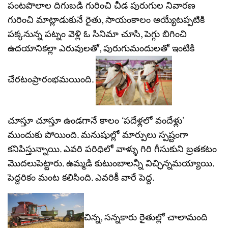
పంటపొలాల దిగుబడి గురించి చీడ పురుగుల నివారణ
గురించి మాట్లాడుకునే రైతు, సాయంకాలం అయ్యేటప్పటికి
పక్కనున్న పట్నం వెళ్లి ఓ సినిమా చూసి, పెగ్గు బిగించి
ఉదయానికల్లా ఎరువులతో, పురుగుమందులతో ఇంటికి
చేరటంప్రారంభమయింది.
చూస్తూ చూస్తూ ఉండగానే కాలం ‘పదేళ్లలో వందేళ్లు’
ముందుకు పోయింది. మనుషుల్లో మార్పులు స్పష్టంగా
కనిపిస్తున్నాయి. ఎవరి పరిధిలో వాళ్ళు గిరి గీసుకుని బ్రతకటం
మొదలుపెట్టారు. ఉమ్మడి కుటుంబాలన్నీ విచ్ఛిన్నమయ్యాయి.
పెద్దరికం మంట కలిసింది. ఎవరికీ వారే పెద్ద.
చిన్న, సన్నకారు రైతుల్లో చాలామంది