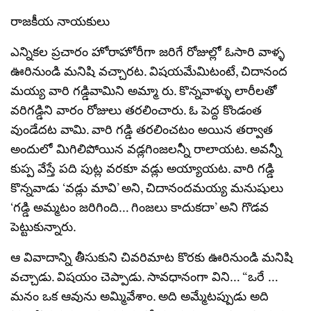
రాజకీయ నాయకులు
ఎన్నికల ప్రచారం హోరాహోరీగా జరిగే రోజుల్లో ఓసారి వాళ్ళ
ఊరినుండి మనిషి వచ్చారట. విషయమేమిటంటే, చిదానంద
మయ్య వారి గడ్డివామిని అమ్మా రు. కొన్నవాళ్ళు లారీలతో
వరిగడ్డిని వారం రోజులు తరలించారు. ఓ పెద్ద కొండంత
వుండేదట వామి. వారి గడ్డి తరలించటం అయిన తర్వాత
అందులో మిగిలిపోయిన వడ్లగింజలన్నీ రాలాయట. అవన్నీ
కుప్ప వేస్తే పది పుట్ల వరకూ వడ్లు అయ్యాయట. వారి గడ్డి
కొన్నవాడు ‘వడ్లు మావి’ అని, చిదానందమయ్య మనుషులు
‘గడ్డి అమ్మటం జరిగింది… గింజలు కాదుకదా’ అని గొడవ
పెట్టుకున్నారు.
ఆ వివాదాన్ని తీసుకుని చివరిమాట కొరకు ఊరినుండి మనిషి
వచ్చాడు. విషయం చెప్పాడు. సావధానంగా విని… “ఒరే …
మనం ఒక ఆవును అమ్మివేశాం. అది అమ్మేటప్పుడు అది