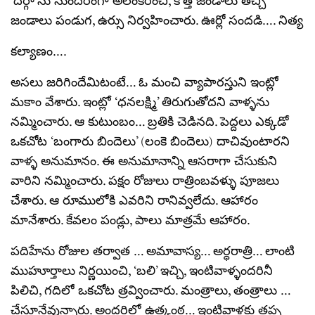
‘దర్గా’ను సుందరంగా అలంకరించి, కొత్త జండాలు తెచ్చి
జండాలు పండుగ, ఉర్సు నిర్వహించారు. ఊర్లో సందడి…. నిత్య
కల్యాణం….
అసలు జరిగిందేమిటంటే… ఓ మంచి వ్యాపారస్తుని ఇంట్లో
మకాం వేశారు. ఇంట్లో ‘ధనలక్ష్మి’ తిరుగుతోదని వాళ్ళను
నమ్మించారు. ఆ కుటుంబం… బ్రతికి చెడినది. పెద్దలు ఎక్కడో
ఒకచోట ‘బంగారు బిందెలు’ (లంకె బిందెలు) దాచివుంటారని
వాళ్ళ అనుమానం. ఈ అనుమానాన్ని ఆసరాగా చేసుకుని
వారిని నమ్మించారు. పక్షం రోజులు రాత్రింబవళ్ళు పూజలు
చేశారు. ఆ రూములోకి ఎవరిని రానివ్వలేదు. ఆహారం
మానేశారు. కేవలం పండ్లు, పాలు మాత్రమే ఆహారం.
పదిహేను రోజుల తర్వాత … అమావాస్య… అర్ధరాత్రి… లాంటి
ముహూర్తాలు నిర్ణయించి, ‘బలి’ ఇచ్చి, ఇంటివాళ్ళందరినీ
పిలిచి, గదిలో ఒకచోట త్రవ్వించారు. మంత్రాలు, తంత్రాలు …
చేస్తూనేవున్నారు. అందరిలో ఉత్కంఠ… ఇంటివాళ్లకు తప్ప