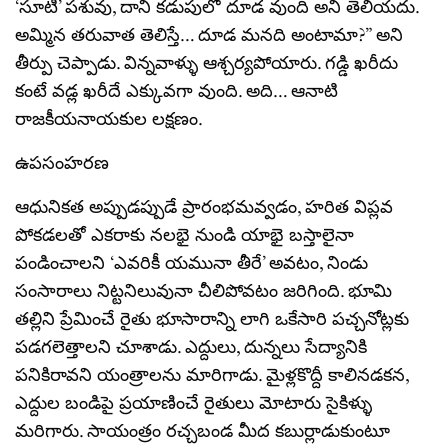
‘సూటి’ పశువు, దాని కడుపులో దూడ వుంది అని తెలియదు.
అమ్మిన తరువాత తెలిస్తే… దూడ మనది అంటామా?” అని
తీర్పు చెప్పాడు. విన్నవాళ్ళు ఆశ్చర్యపోయారు. గడ్డి ఖరీదు
కంటే వడ్ల ఖరీదే ఎక్కువగా వుంది. అది… ఆనాటి
రాజకీయనాయకుల లక్షణం.
ఉపసంహరణ
ఆధునికత అప్పుడప్పుడే ప్రారంభమవ్వడం, హరిత విప్లవ
పోకడలతో ఎకరాకు నలభై నుండి యాభై బస్తాలైనా
పండించాలని ‘ఎవరికీ యమునా తీరే’ అవటం, నిండు
సంసారాలు నిట్టనిలువునా చీలిపోవటం జరిగింది. భూమి
తల్లిని ప్రేమించే రైతు భూసారాన్ని లాగి ఒకేసారి పచ్చనోట్లకు
పడగలెత్తాలని చూశాడు. ఎద్దులు, దున్నలు సేద్యానికి
పనికిరావని యంత్రాలను మారిగాడు. మైళ్లకొద్దీ కాలినడకన,
ఎద్దుల బండిపై ప్రయాణించే రైతులు మోటారు సైకిళ్ళు
మరిగారు. సాయంత్రం రచ్చబండ మీద కబుర్లాడుకుంటూ