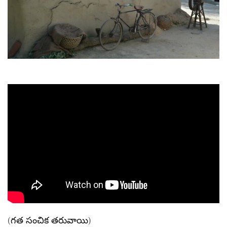
(గత సంచిక తరువాయి)