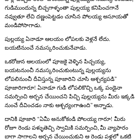
గుడిముందున్న బిచ్చగాళ్ళంతా పుల్లయ్య కనిపించగానే
నవ్వుతూ లేచి దణ్ణంపెట్టడం చూసిన పోలయ్య అసూయతో
మండిపోసాగాడు.
పుల్లయ్య ఏనాడూ ఆలయం లోపలకు వెళ్లనే లేదు.
బయటినుంచే నమస్కరించుకునేవాడు.
ఒకరోజున ఆలయంలో పూజకై వెళ్ళిన పిచ్చయ్య,
బయటనుంచీ నమస్కరించుకుంటున్న పుల్లయ్యను
లోపలినుంచీ దీవిస్తున్న పూజారిని చూసి ఆశ్చర్యపడి”
పూజారిగారూ! ఏనాడూ గుడి లోపలికొచ్చి ఒక్క పండైనా
సమర్పించి అర్చన చేయించని పిచ్చి పుల్లయ్యను మీరు ఇక్కడి
నుంచే దీవించడం నాకు ఆశ్చర్యంగాఉంది” అన్నాడు.
దానికి పూజారి “ఏమీ అనుకోకండి పోలయ్య గారూ! మీరు
రోజూ రెండు పళ్ళుతెచ్చి స్వామికి సమర్పించి, మీ వ్యాపారం
బాగా సాగాలని అర్చన చేయించుకుని ఆ రెండు పళ్లలో ఒకటి