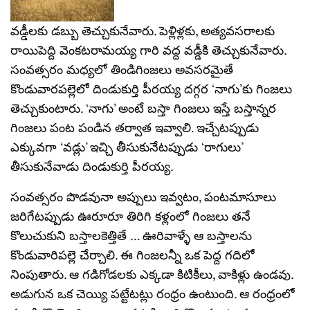
వడ్డీలకు డబ్బు తెచ్చుకునేవారు. పెళ్లిళ్లకు, అత్యవసరాలకు
రాయిపెద్ది వెంకటరామయ్య గారి వద్ద వడ్డీకి తెచ్చుకునేవారు.
సంవత్సరం మధ్యలో తిండిగింజలు అవసరమైతే
కొండువారపల్లెలో దిండుకుర్తి పీరయ్య దగ్గర ‘నాగు’కు గింజలు
తెచ్చుకుంటారు. ‘నాగు’ అంటే బస్తా గింజలు ఇస్తే బస్తాన్నర
గింజలు పంట పండిన తర్వాత ఇవ్వాలి. ఇచ్చేటప్పుడు
ఎక్కువగా ‘వడ్లు’ ఇచ్చి తీసుకునేటప్పుడు ‘రాగులు’
తీసుకునేవాడు దిండుకుర్తి పీరయ్య.
సంవత్సరం పొడవునా అప్పులు ఇవ్వటం, పంటమాసూలు
జరిగేటప్పుడు ఊరూరూ తిరిగి కళ్లంలో గింజలు తనే
కొలుచుకుని బస్తాలకెత్తితే … ఊరివాళ్ళే ఆ బస్తాలను
కొండువారిపల్లె చేర్చాలి. ఈ గింజలన్నీ ఒక పెద్ద గదిలో
నింపుతారు. ఆ గడిగోడలకు ఎక్కడా కిటికీలు, వాకిళ్లు ఉండవు.
అడుగున ఒక చెయ్యి పట్టేటట్లు రంధ్రం ఉంటుంది. ఆ రంధ్రంలో