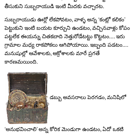
తీసుకుని సుబ్బరాయుడి ఇంటి మీదకు వచ్చారట.
సుబ్బరాయుడు ఊర్లో లేకపోవటం, వాళ్ళ అన్న ‘కంట్లో కలికం’
పెట్టుకుని ఇంటి బయట కూర్చుని ఉండటం, వచ్చినవాళ్లు కోపం
పట్టలేక ఈయన్ను చితకబాది నెత్తురోడేటట్టు కొట్టటం…. ఇరు
గ్రామాల మధ్య రాకపోకలు ఆగిపోయాయి. ఇబ్బంది పడటం….
మనుషుల్లో ఆవేశాలకు, ఆక్రోశాలకు మారే ప్రగతే
కారణమయింది.
డబ్బు అవసరాలు పెరగడం, మనిషిలో
‘అనుభవించాలి’ అన్న కోరిక మెండుగా ఉండటం, ఏదో ఒకటి