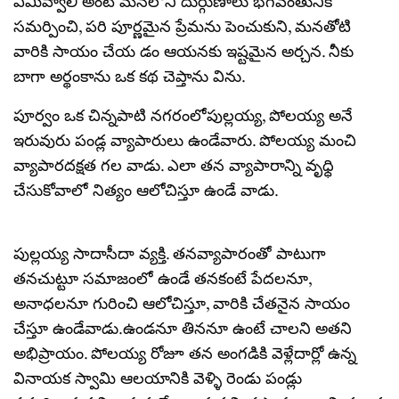
ఏమివ్వాలీ అంటే మనలోని దుర్గుణాలు భగవంతునికి
సమర్పించి, పరి పూర్ణమైన ప్రేమను పెంచుకుని, మనతోటి
వారికి సాయం చేయ డం ఆయనకు ఇష్టమైన అర్చన. నీకు
బాగా అర్థంకాను ఒక కథ చెప్తాను విను.
పూర్వం ఒక చిన్నపాటి నగరంలోపుల్లయ్య, పోలయ్య అనే
ఇరువురు పండ్ల వ్యాపారులు ఉండేవారు. పోలయ్య మంచి
వ్యాపారదక్షత గల వాడు. ఎలా తన వ్యాపారాన్ని వృధ్ధి
చేసుకోవాలో నిత్యం ఆలోచిస్తూ ఉండే వాడు.
పుల్లయ్య సాదాసీదా వ్యక్తి. తనవ్యాపారంతో పాటుగా
తనచుట్టూ సమాజంలో ఉండే తనకంటే పేదలనూ,
అనాధలనూ గురించి ఆలోచిస్తూ, వారికి చేతనైన సాయం
చేస్తూ ఉండేవాడు.ఉండనూ తిననూ ఉంటే చాలని అతని
అభిప్రాయం. పోలయ్య రోజూ తన అంగడికి వెళ్లేదార్లో ఉన్న
వినాయక స్వామి ఆలయానికి వెళ్ళి రెండు పండ్లు