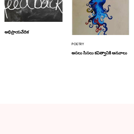
అభిప్రాయవేదిక
POETRY
అసలు సిసలు కవిత్వానికి ఆనవాలు