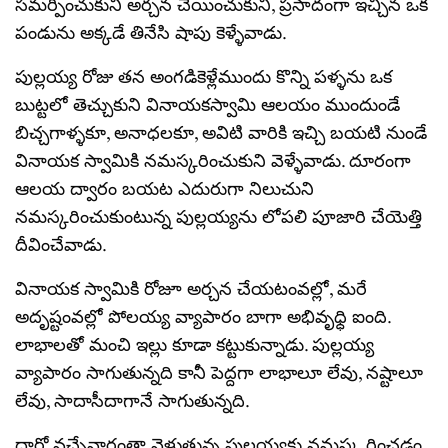
సమర్పించుకుని అర్చన చేయించుకుని, ప్రసాదంగా ఇచ్చిన ఒక
పండును అక్కడే తినేసి షాపు కెళ్ళేవాడు.
పుల్లయ్య రోజు తన అంగడికెళ్లేముందు కొన్ని పళ్ళను ఒక
బుట్టలో తెచ్చుకుని వినాయకస్వామి ఆలయం ముందుండే
బిచ్చగాళ్ళకూ, అనాధలకూ, అవిటి వారికి ఇచ్చి బయటి నుండే
వినాయక స్వామికి నమస్కరించుకుని వెళ్ళేవాడు. దూరంగా
ఆలయ ద్వారం బయట ఎదురుగా నిలుచుని
నమస్కరించుకుంటున్న పుల్లయ్యను లోపలి పూజారి చేయెత్తి
దీవించేవాడు.
వినాయక స్వామికి రోజూ అర్చన చేయటంవల్లో, మరే
అదృష్టంవల్లో పోలయ్య వ్యాపారం బాగా అభివృధ్ధి ఐంది.
లాభాలతో మంచి ఇల్లు కూడా కట్టుకున్నాడు. పుల్లయ్య
వ్యాపారం సాగుతున్నది కానీ పెద్దగా లాభాలూ లేవు, నష్టాలూ
లేవు, సాదాసీదాగానే సాగుతున్నది.
దార్లో వచ్చేవారంతా వెళుతున్న పుల్లయ్యకు నమస్క రించడం,