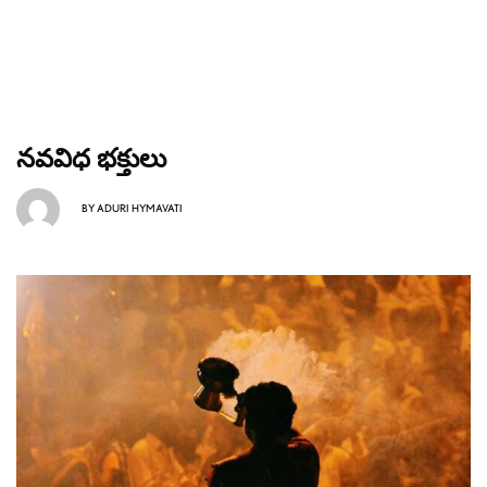
నవవిధ భక్తులు
BY
ADURI HYMAVATI