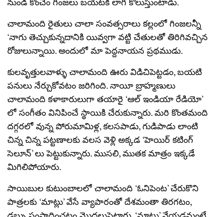
నుండి కొంచెం గింజలు బయటకి లాగి కొలుస్తుంటాడు.
చాలామంది రైతులు చాలా సంవత్సరాలు కల్లంలో గింజలన్నీ
‘నాగు తెచ్చుకున్నదానికి యివ్వగా వట్టి చేతులతో తిరిగివచ్చిన
రోజులున్నాయి. అందులో మా పెద్దనాయన ప్రథముడు.
కులవృత్తులవాళ్ళు చాలామంది ఊరు విడిచిపెట్టడం, బయటి
పనులు నేర్చుకోవటం జరిగింది. నాయీ బ్రాహ్మణులు
చాలామంది కళాకారులుగా తయారై ‘ఆల్ ఇండియా రేడియో’
లో సంగీతం వినిపించే స్థాయికి చేరుకున్నారు. మరి కొంతమంది
దగ్గరలో వున్న పోరుమామిళ్ల, కలసపాడు, గుడిపాడు లాంటి
చిన్న చిన్న పట్టణాలకు వలస వెళ్లి అక్కడ ‘హెయిర్ కటింగ్
సెలూన్’ లు పెట్టుకున్నారు. ముసలి, ముతక మాత్రం ఇక్కడే
మిగిలిపోయారు.
సాయిబుల కుటుంబాలలో చాలామంది ‘ఓనిపెంట’ చేరుకొని
పాత్రలకు ‘మాట్లు’ వేసే వ్యాపారంతో దేశమంతా తిరగటం,
డబ్బు సంపాదించటం మొదలుపెట్టారు. ‘మాట్లు’ వేయడమంటే