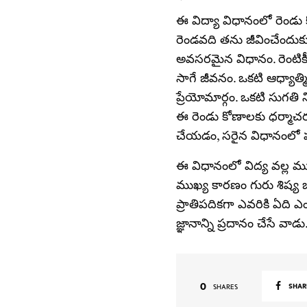
ఈ విద్యా విధానంలో రెండు
రెండవది తను జీవించేందుక
అవసరమైన విధానం. రెంటికీ 
సాగే జీవనం. ఒకటి ఆధ్యాత్మి
ప్రేయోమార్గం. ఒకటి సుగతి న
ఈ రెండు కోణాలకు ధర్మాచ
చేయడం, సరైన విధానంలో 
ఈ విధానంలో విద్య వల్ల ముఖ
ముఖ్య కారణం గురు శిష్య
ప్రాతిపదికగా ఎవరికి ఏది
జ్ఞానాన్ని ప్రదానం చేసే వాడ
0
SHAR
SHARES