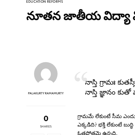
EDUCATION REFORMS
నూతన జాతీయ విద్యా 
నాస్తి గ్రామః కుతస
నాస్తి జ్ఞానం కుతో ము
PALAKURTY RAMAMURTY
గ్రామమే లేకుంటే సీమ ఎందుక
0
ఎక్కడిది? భక్తి లేకుంటే బ
SHARES
ఓతప్రోతమై ఉన్నది.