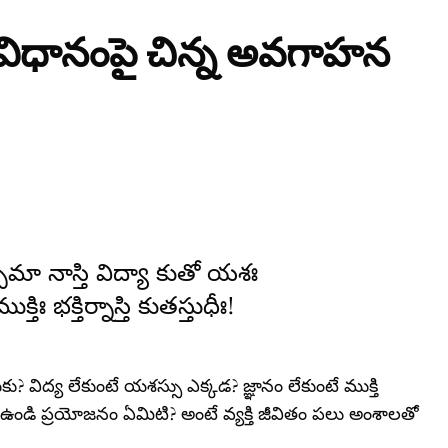
విధానంపై చిన్న అవగాహన
్సీమా నాస్తి విద్యా కుతో యశః
క్తిః భక్తిర్నాస్తి కుతస్తుధీః!
ు? విద్య లేకుంటే యశస్సు ఎక్కడ? జ్ఞానం లేకుంటే ముక్తి
ుద్ధి ఉండి ప్రయోజనం ఏమిటి? అంటే వ్యక్తి జీవితం పలు అంశాలతో