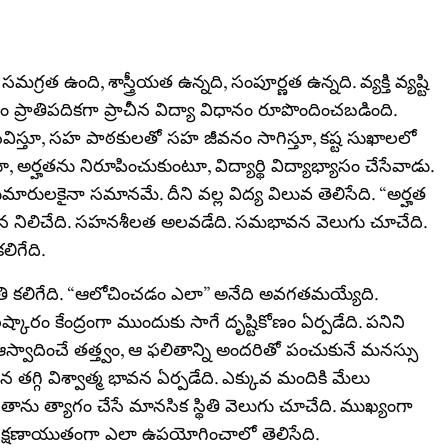
త ఉంది, శాస్త్రీయత ఉన్నది, సంపూర్ణత ఉన్నది. వ్యక్తి వ్యష్టి
నం ప్రాతిపదికగా ప్రాచీన విద్యా విధానం రూపొందించబడింది.
విస్తూ, సహ పాఠకులతో సహ జీవనం సాగిస్తూ, కష్ట సుఖాలలో
ర్హతను నిరూపించుకుంటూ, విద్యార్థి విద్యాభ్యాసం చేసేవాడు.
మారులకైనా సమానమే. దీని వల్ల విద్య విలువ తెలిసేది. “అర్హత
వన నిలిచేది. సహనశీలత అలవడేది. సమభావన వెలుగు చూచేది.
ిగేది.
 కలిగేది. “ఆలోచించడం ఎలా” అనేది అవగతమయ్యేది.
ష్కారం కేంద్రంగా ముందుకు సాగే దృష్టికోణం ఏర్పడేది. పనిని
ని ఆస్వాదించే తత్త్వం, ఆ ఫలితాన్ని అందరితో పంచుకునే మనస్సు
 తగ్గి విశ్వాత్మ భావన ఏర్పడేది. ఎక్కువ మందికి మేలు
ాను త్యాగం చేసే మానసిక స్థితి వెలుగు చూచేది. ముఖ్యంగా
 విచక్షణాయుతంగా ఎలా ఉపయోగించాలో తెలిసేది.