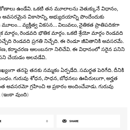
 కోణాలు ఉండేవి. ఒకటి తన మూలాలను వెతుక్కునే విధానం,
ు అవసరమైన వికాసాన్ని, అభ్యుదయాన్ని పొందేందుకు
మూలం… వ్యక్తిత్వ వికసన… విలువలు, నైతికత ప్రాతిపదికగా
క మార్గం, రెండవది భౌతిక మార్గం. ఒకటి శ్రేయో మార్గం రెండవది
ిచ్చేది రెండవది ప్రగతి నిచ్చేది. ఈ రెండూ జీవితానికి అవసరమే.
రణ, కర్మాచరణ ఆలంబనగా నిలిచేవి. ఈ విధానంలో సరైన పనిని
పని చేయడం అలవడేవి.
్యంగా తనపై తనకు నమ్మకం ఏర్పడేది. సమర్ధత పెరిగేది. దీనికి
 బంధం. గురువు శోధన, సాధన, బోధనలు ఊపిరులుగా, అర్హత
 ఎంత అవసరమో గ్రహించి ఆ ప్రకారం అందించేవాడు. గురువు
ు. (ఇంకా వుంది)
E
0
SHARE