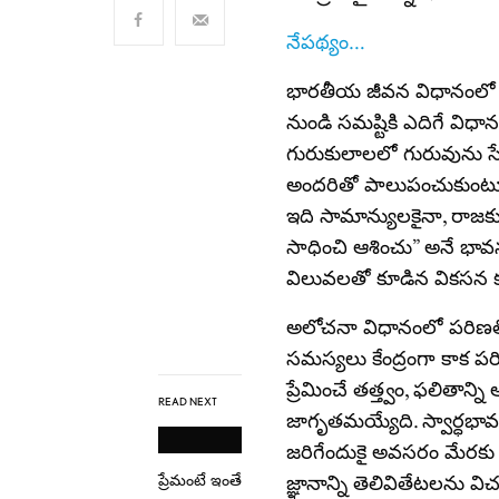
నేపథ్యం…
భారతీయ జీవన విధానంలో సమగ్ర
నుండి సమష్టికి ఎదిగే విధా
గురుకులాలలో గురువును సే
అందరితో పాలుపంచుకుంటూ, అ
ఇది సామాన్యులకైనా, రాజకు
సాధించి ఆశించు” అనే భా
విలువలతో కూడిన వికసన కల
అలోచనా విధానంలో పరిణతి
సమస్యలు కేంద్రంగా కాక పరి
ప్రేమించే తత్త్వం, ఫలితాన్
READ NEXT
జాగృతమయ్యేది. స్వార్ధభావన
జరిగేందుకై అవసరం మేరకు త
ప్రేమంటే ఇంతే
జ్ఞానాన్ని తెలివితేటలను