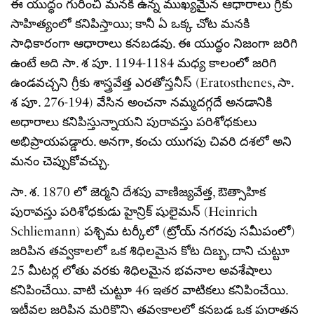
ఈ యుద్ధం గురించి మనకి ఉన్న ముఖ్యమైన ఆధారాలు గ్రీకు
సాహిత్యంలో కనిపిస్తాయి; కానీ ఏ ఒక్క చోట మనకి
సాధికారంగా ఆధారాలు కనబడవు. ఈ యుద్ధం నిజంగా జరిగి
ఉంటే అది సా. శ పూ. 1194-1184 మధ్య కాలంలో జరిగి
ఉండవచ్చని గ్రీకు శాస్త్రవేత్త ఎరతోస్తనీస్ (Eratosthenes, సా.
శ పూ. 276-194) వేసిన అంచనా నమ్మదగ్గదే అనడానికి
అధారాలు కనిపిస్తున్నాయని పురావస్తు పరిశోధకులు
అభిప్రాయపడ్డారు. అనగా, కంచు యుగపు చివరి దశలో అని
మనం చెప్పుకోవచ్చు.
సా. శ. 1870 లో జెర్మని దేశపు వాణిజ్యవేత్త, ఔత్సాహిక
పురావస్తు పరిశోధకుడు హైన్రిక్ షులైమన్ (Heinrich
Schliemann) పశ్చిమ టర్కీలో (ట్రోయ్ నగరపు సమీపంలో)
జరిపిన తవ్వకాలలో ఒక శిధిలమైన కోట దిబ్బ, దాని చుట్టూ
25 మీటర్ల లోతు వరకు శిధిలమైన భవనాల అవశేషాలు
కనిపించేయి. వాటి చుట్టూ 46 ఇతర వాటికలు కనిపించేయి.
ఇటీవల జరిపిన మరికొన్ని తవ్వకాలలో కనబడ్డ ఒక పురాతన