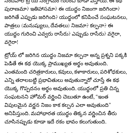
సందేహాలే ట్రోయ్ సంగ్రామం గురించి కూడా వస్తాయి. ఈ కథ
పురాణమా? ఇతిహాసమా? ఈ యుద్ధం నిజంగా జరిగిందా?
జరిగితే ఎప్పుడు జరిగింది? యుద్ధంలో కనిపించే సంఘటనలు,
పాత్రలు (మనుష్యులు, దేవతలు) నిజమా? కల్పనా? ఈ
యుద్ధం గురించి ఎవ్వరు రాసేరు? ఎప్పుడు రాసేరు? వగైరా,
వగైరా!
ట్రోయ్ లో జరిగిన యుద్ధం నిజమా కల్పనా అన్న ప్రశ్నని పక్కకి
పెడితే ఈ కథ యొక్క ప్రాముఖ్యత అర్థం అవుతుంది.
ఎంతమంది చరిత్రకారులు, కవులు, కళాకారులు, పరిశోధకులు,
ఎన్ని తరాలబట్టి ప్రభావితులు అవుతున్నారో చూస్తే ఈ కథ
యొక్క గొప్పదనం అర్థం అవుతుంది. యుద్ధంలో ప్రతి చిన్న
సంఘటనని హోమర్ వర్ణించి చెబుతూ ఉంటే, “ఇంత
విపులమైన వర్ణన నిజం కాక కల్పన ఎలా అవుతుంది”
అనిపిస్తుంది. మహాభారత యుద్ధం తిక్కన వర్ణించిన తీరు
చూసినప్పుడు కూడా ఇదే రకం భావం కలుగుతుంది.