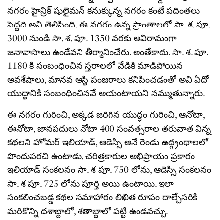
నగరం హైన్రిక్ షులైమన్ కనుక్కున్న నగరం కంటే పదింతలు
పెద్దది అని తెలిసింది. ఈ నగరం ఉన్న ప్రాంతాలలో సా. శ. పూ.
3000 నుండి సా. శ. పూ. 1350 వరకు అవిరామంగా
జనావాసాలు ఉండేవని తీర్మానించేరు. అంతేకాదు. సా. శ. పూ.
1180 కి సంబంధించిన స్తరాలలో వేడికి మాడిపోయిన
అవశేషాలు, మానవ ఆస్థి పంజరాలు కనిపించడంతో అవి ఏదో
యుద్ధానికి సంబంధించినవే అయంటాయని నమ్ముతున్నారు.
ఈ నగరం గురించి, అక్కడ జరిగిన యుద్ధం గురించి, ఆనోటా,
ఈనోటా, జానపదులు నోటా 400 సంవత్సరాల తరువాత విన్న
కథలని హోమర్ ఇలియాడ్, ఆడెస్సి అనే రెండు ఉద్గ్రంథాలలో
పొందుపరచి ఉంటాడు. చరిత్రకారుల అభిప్రాయం ప్రకారం
ఇలియాడ్ సంకలనం సా. శ పూ. 750 లోను, ఆడెస్సి సంకలనం
సా. శ పూ. 725 లోను పూర్తి అయి ఉంటాయి. ఇలా
సంకలించబడ్డ కథల సమాహారం లిఖిత రూపం దాల్చేసరికి
మరికొన్ని దశాబ్దాలో, శతాబ్దాలో పట్టి ఉండవచ్చు.