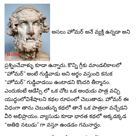
అసలు హోమర్ అనే వ్యక్తి ఉన్నడా అని
ప్రశ్నించేవాళ్ళు కూడా ఉన్నారు. కొన్ని గ్రీకు మాండలికాలలో
“హోమర్” అంటే గుడ్డివాడు అని అర్థం వస్తుంది కనుక
“హోమర్” గుడ్డివాడయి ఉంటాడని కొందరి తీర్మానం.
ఎందుకంటే ఆడేస్సి లో ఒక చోట ఒక అంధుడు పాత్ర వచ్చి
యుద్ధంలోవిశేషాలని కథల రూపంలో చెబుతాడు. హోమర్ ఈ
విధంగా తాను చెబుతున్న కథలో తానే ఒక పాత్రలా వచ్చేడని
వీరి అభిప్రాయం. వ్యాసుడు కూడా భారత కథలో అక్కడక్కడ
“అతిథి నటుడు” గా వస్తూ ఉండడం గమనార్హం.