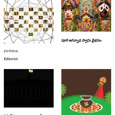
పూరి జగన్నాధ స్వామి వైభవం
EDITORIAL
Editorial