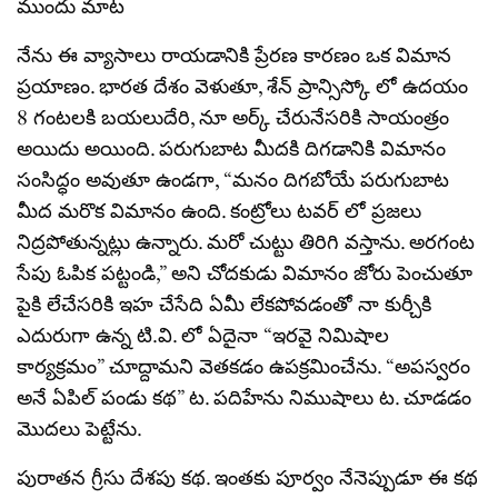
ముందు మాట
నేను ఈ వ్యాసాలు రాయడానికి ప్రేరణ కారణం ఒక విమాన
ప్రయాణం. భారత దేశం వెళుతూ, శేన్ ప్రాన్సిస్కో లో ఉదయం
8 గంటలకి బయలుదేరి, నూ అర్క్ చేరునేసరికి సాయంత్రం
అయిదు అయింది. పరుగుబాట మీదకి దిగడానికి విమానం
సంసిద్ధం అవుతూ ఉండగా, “మనం దిగబోయే పరుగుబాట
మీద మరొక విమానం ఉంది. కంట్రోలు టవర్ లో ప్రజలు
నిద్రపోతున్నట్లు ఉన్నారు. మరో చుట్టు తిరిగి వస్తాను. అరగంట
సేపు ఓపిక పట్టండి,” అని చోదకుడు విమానం జోరు పెంచుతూ
పైకి లేచేసరికి ఇహ చేసేది ఏమీ లేకపోవడంతో నా కుర్చీకి
ఎదురుగా ఉన్న టి.వి. లో ఏదైనా “ఇరవై నిమిషాల
కార్యక్రమం” చూద్దామని వెతకడం ఉపక్రమించేను. “అపస్వరం
అనే ఏపిల్ పండు కథ” ట. పదిహేను నిముషాలు ట. చూడడం
మొదలు పెట్టేను.
పురాతన గ్రీసు దేశపు కథ. ఇంతకు పూర్వం నేనెప్పుడూ ఈ కథ