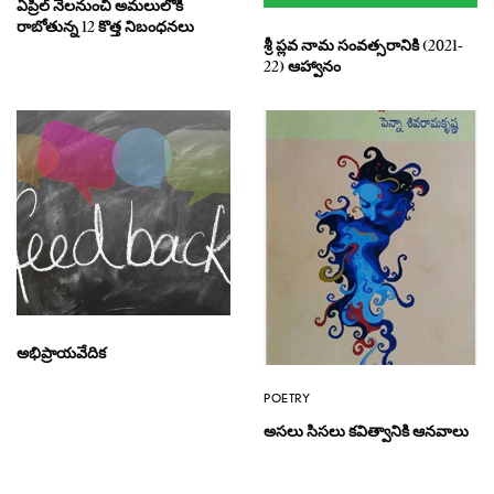
ఏప్రిల్ నెలనుంచి అమలులోకి
రాబోతున్న 12 కొత్త నిబంధనలు
శ్రీ ప్లవ నామ సంవత్సరానికి (2021-
22) ఆహ్వానం
అభిప్రాయవేదిక
POETRY
అసలు సిసలు కవిత్వానికి ఆనవాలు