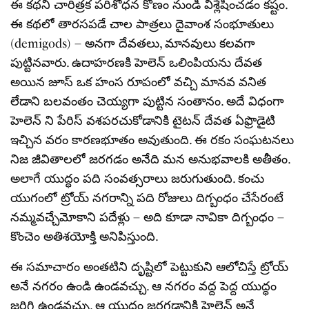
ఈ కథని చారిత్రక పరిశోధన కోణం నుండి విశ్లేషించడం కష్టం.
ఈ కథలో తారసపడే చాల పాత్రలు దైవాంశ సంభూతులు
(demigods) – అనగా దేవతలు, మానవులు కలవగా
పుట్టినవారు. ఉదాహరణకి హెలెన్ ఒలింపియను దేవత
అయిన జూస్ ఒక హంస రూపంలో వచ్చి మానవ వనిత
లేడాని బలవంతం చెయ్యగా పుట్టిన సంతానం. అదే విధంగా
హెలెన్ ని పేరిస్ వశపరచుకోడానికి టైటన్ దేవత ఏఫ్రొడైటి
ఇచ్చిన వరం కారణభూతం అవుతుంది. ఈ రకం సంఘటనలు
నిజ జీవితాలలో జరగడం అనేది మన అనుభవాలకి అతీతం.
అలాగే యుద్ధం పది సంవత్సరాలు జరుగుతుంది. కంచు
యుగంలో ట్రోయ్ నగరాన్ని పది రోజులు దిగ్బంధం చేసేరంటే
నమ్మవచ్చేమోకాని పదేళ్లు – అది కూడా నావికా దిగ్బంధం –
కొంచెం అతిశయోక్తి అనిపిస్తుంది.
ఈ సమాచారం అంతటిని దృష్టిలో పెట్టుకుని ఆలోచిస్తే ట్రోయ్
అనే నగరం ఉండి ఉండవచ్చు. ఆ నగరం వద్ద పెద్ద యుద్ధం
జరిగి ఉండవచ్చు. ఆ యుద్ధం జరగడానికి హెలెన్ అనే