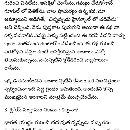
గురించి వినలేదు. ఆసక్తితో చూసేను. గమ్యం చేరుకోగానే
గూగుల్ లో వెతికేను. చాల ప్రాచుర్యం ఉన్న కథ. మా
అమ్మాయిని అడిగితే, “చిన్నప్పుడు హైస్కూల్ లో చదివేను”
అని చెప్పింది. నేను పుస్తకాల పురుగుని అయినా ఈ కథ నా
కళ్ళ పడడానికి ఎనభై ఏళ్ళు పట్టిందంటే ఈ కథని వినని వాళ్ళు
ఇంకా ఎంతమంది ఉంటారో అనిపించింది. ఈ కథ గురించి
పరిశోధన చేస్తూ ఉంటే ఆసక్తికరమైన అంశాలు ఎన్నో
తెలుసుకున్నాను. వాటన్నిటిని క్రోడీకరించి వ్యాసాలుగా
రాసేను.
ఇక్కడ ఉటంకించిన అంశాలన్నిటినీ కేవలం ఒక నఖచిత్రంలా
స్పర్శించినా ఇది పెద్ద గ్రంథం అవుతుంది. అందుకని కొన్ని
ముఖ్యమైన అంశాలని మాత్రమే ముచ్చటించేను.
8. ట్రోయ్ సంగ్రామం నిజమా? కల్పనా?
భారత యుద్ధం గురించి చదువుతున్నప్పుడు వచ్చే రకం