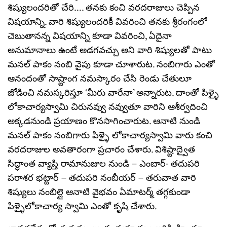
శిష్యులందరితో చేరి…. తనకు కంచి వరదరాజులు చెప్పిన
విషయాన్ని. వారి శిష్యులందరికీ వివరించి తనకు శ్రీరంగంలో
చెబుతానన్న విషయాన్ని కూడా వివరించి, ఏదైనా
అనుమానాలు ఉంటే అడగవచ్చు అని వారి శిష్యులతో పాటు
మనల్ పాకం నంబి వైపు కూడా చూశారుట. నంబిగారు ఎంతో
ఆనందంతో సాష్టాంగ నమస్కారం చేసి రెండు చేతులూ
జోడించి నమస్కరిస్తూ ‘మీరు వారేనా’ అన్నారుట. దాంతో పిళ్ళై
లోకాచార్యస్వామి చిరునవ్వు నవ్వుతూ వారిని ఆశీర్వదించి
అక్కడనుండి ప్రయాణం కొనసాగించారుట. ఆనాటి నుండి
మనల్ పాకం నంబిగారు పిళ్ళై లోకాచార్యస్వామి వారు కంచి
వరదరాజుల అవతారంగా ప్రచారం చేశారు. విశిష్టాద్వైత
సిద్ధాంత వ్యాప్తి రామానుజుల నుండి – ఎంబార్- తదుపరి
పరాశర భట్టార్ – తదుపరి నంబీయర్ – తరువాత వారి
శిష్యులు నంబిల్లై ఆనాటి వైభవం ఏమాటర్మ్ తగ్గకుండా
పిళ్ళైలోకాచార్య స్వామి ఎంతో కృషి చేశారు.