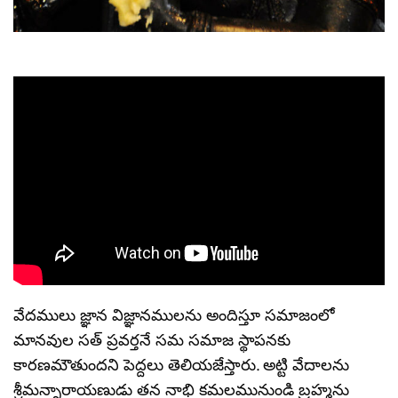
వేదములు జ్ఞాన విజ్ఞానములను అందిస్తూ సమాజంలో
మానవుల సత్ ప్రవర్తనే సమ సమాజ స్థాపనకు
కారణమౌతుందని పెద్దలు తెలియజేస్తారు. అట్టి వేదాలను
శ్రీమన్నారాయణుడు తన నాభి కమలమునుండి బ్రహ్మను