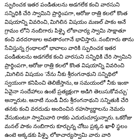
స్ఫురించక ఇతర పండితులను అడగలేక కంచి వారసుని
సన్నిధికి చేరి స్వామిని ప్రార్ధింపగా, ఆరోజు రాత్రి కలలో కొంత
విషయాన్ని వివరించి, మిగిలిన విషయం మణల్ పాకం అనే
గ్రామం లోని నంబిగారు పిళ్ళై లోకాచార్య స్వామి సాక్షాతూ
కంచి వరదరాజుల అవతారంగానే భావిస్తారు. నంబిగారు తాను
సేవిస్తున్న గ్రంథాలలో భావాలు వారికి స్ఫురించక ఇతర
పండితులను అడగలేక కంచి వారసుని సన్నిధికి చేరి స్వామిని
ప్రార్ధింపగా, ఆరోజు రాత్రి కలలో కొంత విషయాన్ని వివరించి
,మిగిలిన విషయం ‘నేను నీకు శ్రీరంగనాథుని సన్నిథిలో
స్వయంగా కనిపించి తెలిజేస్తాను, ఆ సమయంలో నీకు ఇంకా
ఏవైనా సందేహాలు ఉంటే ప్రత్యక్షంగా అడిగి తెలుసుకోవచ్చు’
అన్నారుట. ఆనాటి నుండి వీరు శ్రీరంగనాథుని సన్నితుకి చేరి
తనకు కంచి వరదుడు అందించిన రహస్యార్థాలను నెమరు
వేసుకుంటూ స్వామివారి రాకకు ఎదురుచూస్తున్నారు. ఒకరోజు
మనల్ పాకం నంబిగారు కూర్చున్న చోటు ప్రక్కన ఖాళీ స్థలం
ఉంటె అక్కడకు పిళ్ళై లోకాచార్యస్వామి వారు వారి