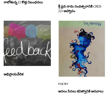
రాబోతున్న 12 కొత్త నిబంధనలు
శ్రీ ప్లవ నామ సంవత్సరానికి (2021-
22) ఆహ్వానం
అభిప్రాయవేదిక
POETRY
అసలు సిసలు కవిత్వానికి ఆనవాలు