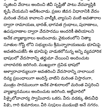
సృజించి వేదాలు అందించి జీవీ సృష్టితో పాటు వేదవ్యాప్తికి
కృషి చేయమని ఆదేశించాడు. ప్రజల జీవన విధానానికి వేదం
మరింత చేరువ కావాలని వాల్మీకి, వ్యాసుని వంటి అవతారాల
ద్వారా రామాయణ, భారత్, భాగవత గ్రంథాలు, పురాణాలు,
ఉపపురాణాల ద్వారా వేదసారము అందరికీ తెలియాలని
అనేక వ్యాఖ్యానాలు అందించాడు. వైకుంఠంలోని నిత్యా
సూతుల గోష్టి లోని సభ్యులను శ్రీమన్నారాయణుడు భూమిపై
అవతరింపజేసి ఈ భూమిపై వాడుకలోనున్న అన్ని వ్యవహారిక
భాషలలో వేదసారాన్ని తర్జుమా చేయించి అందించుట
చాలావరకు జరిగింది. ముఖ్యంగా ద్రవిడ భాషలో
ఆళ్వారాచార్యులుగా అవతరించి వేదసారాన్ని నాలాయిర
దివ్య ప్రబంధాలుగా అందిస్తే వాటిని మరింత విస్తారంగా,
మంత్రం సారములుగా అనేక పాశురాలలో మరింత విస్తరించి
వ్యాఖ్యానములు అందించుట జరిగింది. అట్టివారిలో
పిళ్ళైలోవాచార్య స్వామివారు ఒకరు. వీరు వడక్కు తిరువీధి
పిళ్ళై గారి కుమారులు. వీరి స్వస్థలం ముడుంబై అనే నగరం.