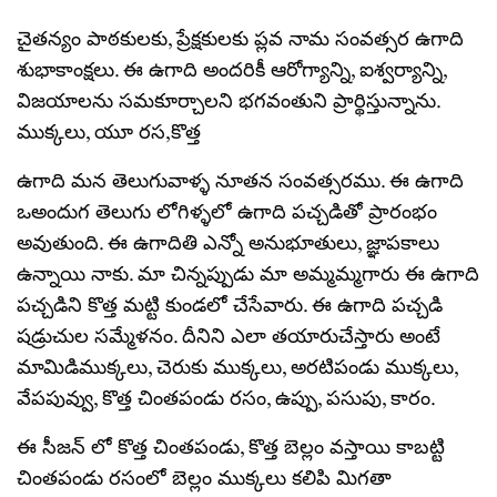
చైతన్యం పాఠకులకు, ప్రేక్షకులకు ప్లవ నామ సంవత్సర ఉగాది
శుభాకాంక్షలు. ఈ ఉగాది అందరికీ ఆరోగ్యాన్ని, ఐశ్వర్యాన్ని,
విజయాలను సమకూర్చాలని భగవంతుని ప్రార్థిస్తున్నాను.
ముక్కలు, యూ రస,కొత్త
ఉగాది మన తెలుగువాళ్ళ నూతన సంవత్సరము. ఈ ఉగాది
ఒఅందుగ తెలుగు లోగిళ్ళలో ఉగాది పచ్చడితో ప్రారంభం
అవుతుంది. ఈ ఉగాదితి ఎన్నో అనుభూతులు, జ్ఞాపకాలు
ఉన్నాయి నాకు. మా చిన్నప్పుడు మా అమ్మమ్మగారు ఈ ఉగాది
పచ్చడిని కొత్త మట్టి కుండలో చేసేవారు. ఈ ఉగాది పచ్చడి
షడ్రుచుల సమ్మేళనం. దీనిని ఎలా తయారుచేస్తారు అంటే
మామిడిముక్కలు, చెరుకు ముక్కలు, అరటిపండు ముక్కలు,
వేపపువ్వు, కొత్త చింతపండు రసం, ఉప్పు, పసుపు, కారం.
ఈ సీజన్ లో కొత్త చింతపండు, కొత్త బెల్లం వస్తాయి కాబట్టి
చింతపండు రసంలో బెల్లం ముక్కలు కలిపి మిగతా