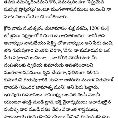
తనకు నమస్కరించమని కోరి, నమస్కరించగా ‘శీఘ్రమేవ
సుపుత్ర ప్రాప్తిరస్తు’ అంటూ మంగళాశాసనములు అందించి నా
మాట నిజం చేయాలని ఆదేశించారు.
క్రోధి నామ సంవత్సరం తులామాసం శుక్ల దశమి, 1206 సం||
లో శ్రవణ నక్షత్రంలో కుమారుడు అవతరించగా వారికి తన
ఆచార్యుల నామధేయం పిళ్ళై లోకాచార్యులు అని పేరు ఉంచి,
తన గురువుగారి చెంతకు చేరగా, ‘నేను నా కుమారునకు ఒక
పేరు పెట్టాలని భావించా…. నా కోరిక నెరవేరుటకు మీ
దంపతులకు ద్వితీయ కుమారుడు అవతరించాలని
మంగళాశాసనములు కృప చేయగా, ఫలితంగా కలిగిన
కుమారుని గురువుగారికి చూపగా అళగియ మవాళ పెరుమాళ్
నాయర్ (సుందర జామాతృ ముని) అని పేరు పెట్టారు.
ఇరువురు కుమారులు రామలక్ష్మణులవలె కలసి మెలసి
యుంటూ తండ్రి నుండి జ్ఞాన, భక్తి వైరాగ్యములు ఆచార్యులైన
నంబిళ్ళె వారి నుండి సకల వేదం వేదాంత శాస్త్రములు,
సాంప్రదాయ గ్రంథ రహసస్యములు సేవించి గృహస్థాశ్రమము