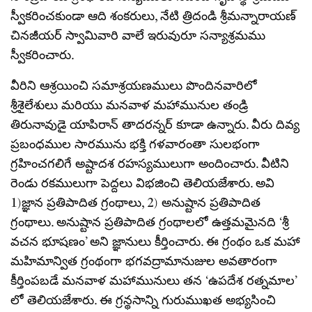
స్వీకరించకుండా ఆది శంకరులు, నేటి త్రిదండి శ్రీమన్నారాయణ్
చినజీయర్ స్వామివారి వాలే ఇరువురూ సన్యాశ్రమము
స్వీకరించారు.
వీరిని ఆశ్రయించి సమాశ్రయణములు పొందినవారిలో
శ్రీశైలేశులు మరియు మనవాళ మహామునుల తండ్రి
తిరునావుడై యాపిరాన్ తాదరన్నర్ కూడా ఉన్నారు. వీరు దివ్య
ప్రబంధముల సారమును భక్తి గళవారంతా సులభంగా
గ్రహించగలిగే అష్టాదశ రహస్యములుగా అందించారు. వీటిని
రెండు రకములుగా పెద్దలు విభజించి తెలియజేశారు. అవి
1)జ్ఞాన ప్రతిపాదిత గ్రంథాలు, 2) అనుష్టాన ప్రతిపాదిత
గ్రంథాలు. అనుష్టాన ప్రతిపాదిత గ్రంథాలలో ఉత్తమమైనది ‘శ్రీ
వచన భూషణం’ అని జ్ఞానులు కీర్తించారు. ఈ గ్రంథం ఒక మహా
మహిమాన్విత గ్రంథంగా భగవద్రామానుజుల అవతారంగా
కీర్తింపబడే మనవాళ మహామునులు తన ‘ఉపదేశ రత్నమాల’
లో తెలియజేశారు. ఈ గ్రన్థసాన్ని గురుముఖత అభ్యసించి