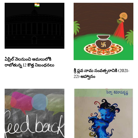
ఏప్రిల్ నెలనుంచి అమలులోకి
రాబోతున్న 12 కొత్త నిబంధనలు
శ్రీ ప్లవ నామ సంవత్సరానికి (2021-
22) ఆహ్వానం