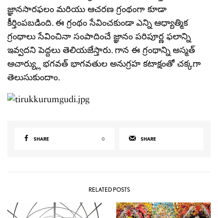
జ్ఞానసారఫలం మరియు ఆచరణ గ్రంథంగా కూడా
కీర్తింపబడింది. ఈ గ్రంథం సేవించకుండా ఎన్ని ఆధ్యాత్మిక
గ్రంథాలు సేవించినా సంపాదించే జ్ఞానం పరిపూర్ణ ఫలాన్ని
ఇవ్వదని పెద్దలు తెలియజేస్తారు. గాన ఈ గ్రంథాన్ని అస్మత్
ఆచార్య్లు భగవత్ భాగవతుల అనుగ్రహ కటాక్షంతో చక్కగా
తెలుసుకుందాం.
SHARE
0
SHARE
RELATED POSTS