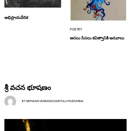
అభిప్రాయవేదిక
POETRY
అసలు సిసలు కవిత్వానికి ఆనవాలు
శ్రీ వచన భూషణం
BY
SRIMAAN VENKATACHARYULU MUDUMBAI