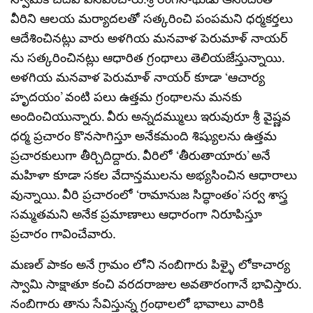
వీరిని ఆలయ మర్యాదలతో సత్కరించి పంపమని ధర్మకర్తలు
ఆదేశించినట్లు వారు అళగియ మనవాళ పెరుమాళ్ నాయర్
ను సత్కరించినట్లు ఆధారిత గ్రంథాలు తెలియజేస్తున్నాయి.
అళగియ మనవాళ పెరుమాళ్ నాయర్ కూడా ‘ఆచార్య
హృదయం’ వంటి పలు ఉత్తమ గ్రంథాలను మనకు
అందించియున్నారు. వీరు అన్నదమ్ములు ఇరువురూ శ్రీ వైష్ణవ
ధర్మ ప్రచారం కొనసాగిస్తూ అనేకమంది శిష్యులను ఉత్తమ
ప్రచారకులుగా తీర్చిదిద్దారు. వీరిలో ‘తీరుతాయారు’ అనే
మహిళా కూడా సకల వేదాన్తములను అభ్యసించిన ఆధారాలు
వున్నాయి. వీరి ప్రచారంలో ‘రామానుజ సిద్ధాంతం’ సర్వ శాస్త్ర
సమ్మతమని అనేక ప్రమాణాలు ఆధారంగా నిరూపిస్తూ
ప్రచారం గావించేవారు.
మణల్ పాకం అనే గ్రామం లోని నంబిగారు పిళ్ళై లోకాచార్య
స్వామి సాక్షాతూ కంచి వరదరాజుల అవతారంగానే భావిస్తారు.
నంబిగారు తాను సేవిస్తున్న గ్రంథాలలో భావాలు వారికి