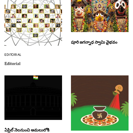
పూరి జగన్నాధ స్వామి వైభవం
EDITORIAL
Editorial
ఏప్రిల్ నెలనుంచి అమలులోకి