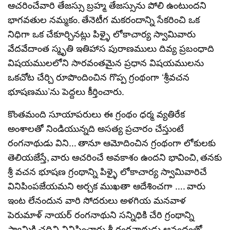
ఆచరించేవారి తేజస్సు బ్రహ్మ తేజస్సును పోలి ఉంటుందని
భాగవతుల నమ్మకం. తేనెటీగ మకరందాన్ని సేకరించి ఒక
నిధిగా ఒక చేకూర్చినట్లు పిళ్ళై లోకాచార్య స్వామివారు
వేదవేదాంత స్మృతి ఇతిహాస పురాణములు దివ్య ప్రబంధాది
విషయములలోని సారవంతమైన ప్రధాన విషయములను
ఒకచోట చేర్చి రూపొందించిన గొప్ప గ్రంథంగా ‘శ్రీవచన
భూషణము’ను పెద్దలు కీర్తించారు.
కొంతమంది సూయాపరులు ఈ గ్రంథం ధర్మ వ్యతిరేక
అంశాలతో నిండియున్నది అసత్య ప్రచారం చేస్తుంటే
రంగనాథుడు విని… తానూ ఆమోదించిన గ్రంథంగా లోకులకు
తెలియజేస్తే, వారు ఆచరించే అవకాశం ఉందని భావించి, తనకు
శ్రీ వచన భూషణ గ్రంథాన్ని పిళ్ళై లోకాచార్య స్వామివారిచే
వినిపింపజేయమని అర్చక ముఖతా ఆదేశించగా …. వారు
ఇంట లేనందున వారి సోదరులు అళగియ మనవాళ
పెరుమాళ్ నాయర్ రంగనాథుని సన్నిధికి చేరి గ్రంథాన్ని
స్వామికి చదివి వినిపించారు.శ్రీ రంగనాథుడు ఆనందంతో