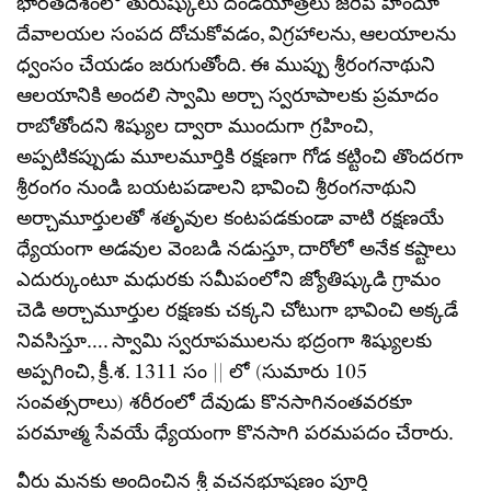
భారతదేశంలో తురుష్కులు దండయాత్రలు జరిపి హిందూ
దేవాలయల సంపద దోచుకోవడం, విగ్రహాలను, ఆలయాలను
ధ్వంసం చేయడం జరుగుతోంది. ఈ ముప్పు శ్రీరంగనాథుని
ఆలయానికి అందలి స్వామి అర్చా స్వరూపాలకు ప్రమాదం
రాబోతోందని శిష్యుల ద్వారా ముందుగా గ్రహించి,
అప్పటికప్పుడు మూలమూర్తికి రక్షణగా గోడ కట్టించి తొందరగా
శ్రీరంగం నుండి బయటపడాలని భావించి శ్రీరంగనాథుని
అర్చామూర్తులతో శతృవుల కంటపడకుండా వాటి రక్షణయే
ధ్యేయంగా అడవుల వెంబడి నడుస్తూ, దారోలో అనేక కష్టాలు
ఎదుర్కుంటూ మధురకు సమీపంలోని జ్యోతిష్కుడి గ్రామం
చెడి అర్చామూర్తుల రక్షణకు చక్కని చోటుగా భావించి అక్కడే
నివసిస్తూ…. స్వామి స్వరూపములను భద్రంగా శిష్యులకు
అప్పగించి, క్రీ.శ. 1311 సం || లో (సుమారు 105
సంవత్సరాలు) శరీరంలో దేవుడు కొనసాగినంతవరకూ
పరమాత్మ సేవయే ధ్యేయంగా కొనసాగి పరమపదం చేరారు.
వీరు మనకు అందించిన శ్రీ వచనభూషణం పూర్తి